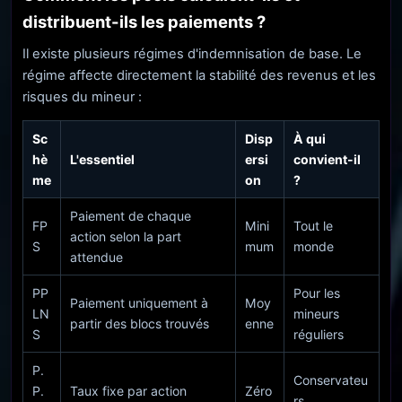
distribuent-ils les paiements ?
Il existe plusieurs régimes d'indemnisation de base. Le
régime affecte directement la stabilité des revenus et les
risques du mineur :
Sc
Disp
À qui
hè
L'essentiel
ersi
convient-il
me
on
?
Paiement de chaque
FP
Mini
Tout le
action selon la part
S
mum
monde
attendue
PP
Pour les
Paiement uniquement à
Moy
LN
mineurs
partir des blocs trouvés
enne
S
réguliers
P.
Conservateu
P.
Taux fixe par action
Zéro
rs