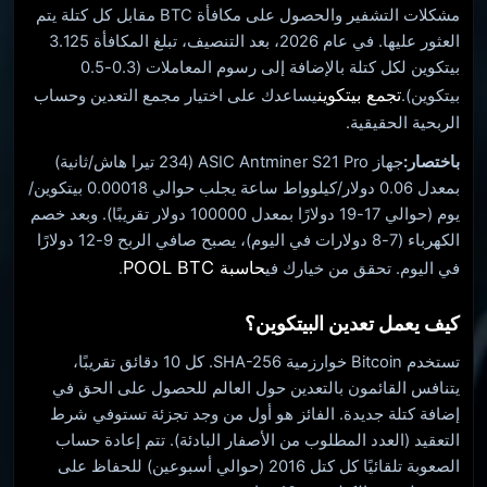
مشكلات التشفير والحصول على مكافأة BTC مقابل كل كتلة يتم
العثور عليها. في عام 2026، بعد التنصيف، تبلغ المكافأة 3.125
بيتكوين لكل كتلة بالإضافة إلى رسوم المعاملات (0.3-0.5
تجمع بيتكوين
بيتكوين).
يساعدك على اختيار مجمع التعدين وحساب
الربحية الحقيقية.
باختصار:
جهاز ASIC Antminer S21 Pro (234 تيرا هاش/ثانية)
بمعدل 0.06 دولار/كيلوواط ساعة يجلب حوالي 0.00018 بيتكوين/
يوم (حوالي 17-19 دولارًا بمعدل 100000 دولار تقريبًا). وبعد خصم
الكهرباء (7-8 دولارات في اليوم)، يصبح صافي الربح 9-12 دولارًا
حاسبة POOL BTC
في اليوم. تحقق من خيارك في
.
كيف يعمل تعدين البيتكوين؟
تستخدم Bitcoin خوارزمية SHA-256. كل 10 دقائق تقريبًا،
يتنافس القائمون بالتعدين حول العالم للحصول على الحق في
إضافة كتلة جديدة. الفائز هو أول من وجد تجزئة تستوفي شرط
التعقيد (العدد المطلوب من الأصفار البادئة). تتم إعادة حساب
الصعوبة تلقائيًا كل كتل 2016 (حوالي أسبوعين) للحفاظ على