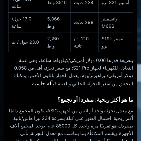
أنتمينر S21 برو
234 ث/ث
3510 واط
ساعة
واتسمينر
5,066
17.0 جول/
298 ث/ث
M66S
واط
ساعة
أنتمينر S19k
120 ث/
2,760
23.0 جول / ث
برو
ثانية
واط
بتعريفة قدرها 0.06 دولار أمريكي/كيلوواط ساعة، وهي عتبة
التعادل للكهرباء لجهاز S21 Pro: مع سعر تجزئة أقل من 0.058
دولار أمريكي/تيراهيرتز/يوم، يعمل الجهاز باللون الأحمر. يمكنك
آلة حاسبة
التحقق من سعر التجزئة الحالي والعتبة في
.
ما هو أكثر ربحية: منفردا أو تجمع؟
مع معدل تجزئة واحد أو اثنين من أجهزة ASIC، يكون المجمع دائمًا
أكثر ربحية. احتمال العثور على كتلة بسرعة 234 تيرا هاش/ثانية
بمفردك هو تقريبًا مرة واحدة كل 85000 عام. يوحد المجمع آلاف
الأجهزة ويقسم المكافأة بما يتناسب مع معدل التجزئة. تأتي
الدفعات يوميًا أو عند الوصول إلى الحد الأدنى. يمكن العثور على