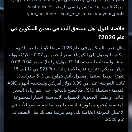
أمريكيًا/اليوم. هذا مؤشر رئيسي للربحية: hashprice *
your_hashrate - cost_of_electricity = your_profit.
خلاصة القول: هل يستحق البدء في تعدين البيتكوين في
عام 2026؟
يظل تعدين البيتكوين في عام 2026 مربحًا لأولئك الذين لديهم
إمكانية الوصول إلى الكهرباء بسعر أرخص من 0.07 دولار/كيلوواط
ساعة والمعدات الحديثة (14-17 جول/تيرا ها). بسعر 0.04-0.06
دولار أمريكي، تتراوح فترة الاسترداد لـ S21 Pro من 12 إلى 18
شهرًا - وهذا استثمار معقول بأفق يتراوح بين 3-5 سنوات. إذا
كانت التعريفة أعلى من 0.09 دولار أمريكي وتستخدم أجهزة ASIC
القديمة (سلسلة S19)، فلا يُنصح بالدخول حتى يتم زيادة السعر
التالي أو تقليل الصعوبة. الخطوات الأساسية: اختيار المجموعة
تجمع بيتكوين
المناسبة (
)، احسب الربحية الحقيقية مع الأخذ في
الاعتبار التعريفة الخاصة بك، وقم بترقية معداتك قبل النصف في
عام 2028.