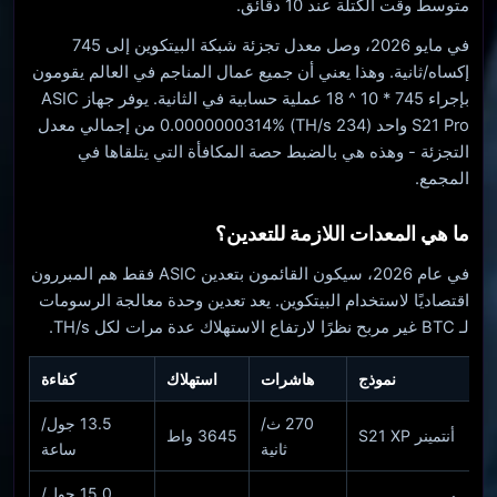
متوسط ​​وقت الكتلة عند 10 دقائق.
في مايو 2026، وصل معدل تجزئة شبكة البيتكوين إلى 745
إكساه/ثانية. وهذا يعني أن جميع عمال المناجم في العالم يقومون
بإجراء 745 * 10 ^ 18 عملية حسابية في الثانية. يوفر جهاز ASIC
S21 Pro واحد (234 TH/s) 0.0000000314% من إجمالي معدل
التجزئة - وهذه هي بالضبط حصة المكافأة التي يتلقاها في
المجمع.
ما هي المعدات اللازمة للتعدين؟
في عام 2026، سيكون القائمون بتعدين ASIC فقط هم المبررون
اقتصاديًا لاستخدام البيتكوين. يعد تعدين وحدة معالجة الرسومات
لـ BTC غير مربح نظرًا لارتفاع الاستهلاك عدة مرات لكل TH/s.
نموذج
هاشرات
استهلاك
كفاءة
270 ث/
13.5 جول/
أنتمينر S21 XP
3645 واط
ثانية
ساعة
15.0 جول/