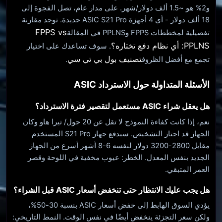
و2% هو ~1.5 ألف دولار/شهر. على مدار عام، تصل الفجوة إلى
18 ألف دولار - أي 4 أجهزة ASIC S21 Pro جديدة. توجد مقارنة
FPPS vs
تفصيلية لمخططات FPPS وPPLNS في المقالة
PPLNS: أي نظام دفع تختاره؟
. سوف تساعدك على اختيار
تصنيف بول بي تي سي
تجمع مع أفضل الظروف
.
الأسئلة المتداولة حول الاسترداد ASIC
هل يعقل شراء ASIC مستعمل لتقصير فترة الاسترداد؟
نعم، إذا كانت كفاءة النموذج لا تقل عن 20 جول/ تيرا هاو وكان
الجهاز قد اجتاز التشخيص. سيدفع جهاز S21 Pro المستخدم
مقابل 2800-3200 دولار لنفسه 6-8 أشهر أسرع من الجهاز
الجديد بنفس المعدل. الخطر: عيوب مخفية في اللوحة وقصر
العمر المتبقي.
هل يجب عليك الانتظار حتى تنخفض أسعار ASIC قبل الشراء؟
يؤدي السوق الهابط إلى خفض أسعار ASIC بنسبة 30-50%،
ولكن سعر التجزئة ينخفض ​​أيضًا في نفس الوقت. النمط التاريخي: