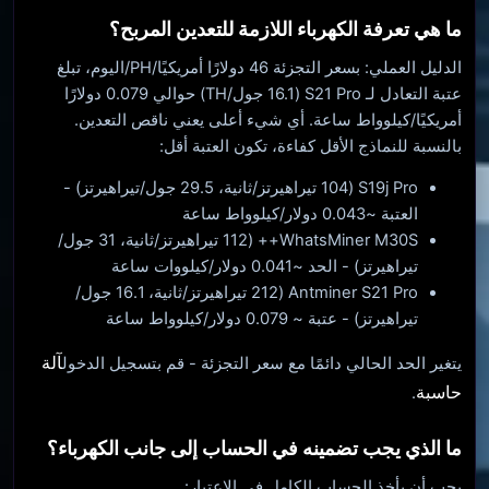
ما هي تعرفة الكهرباء اللازمة للتعدين المربح؟
الدليل العملي: بسعر التجزئة 46 دولارًا أمريكيًا/PH/اليوم، تبلغ
عتبة التعادل لـ S21 Pro (16.1 جول/TH) حوالي 0.079 دولارًا
أمريكيًا/كيلوواط ساعة. أي شيء أعلى يعني ناقص التعدين.
بالنسبة للنماذج الأقل كفاءة، تكون العتبة أقل:
S19j Pro (104 تيراهيرتز/ثانية، 29.5 جول/تيراهيرتز) -
العتبة ~0.043 دولار/كيلوواط ساعة
WhatsMiner M30S++ (112 تيراهيرتز/ثانية، 31 جول/
تيراهيرتز) - الحد ~0.041 دولار/كيلووات ساعة
Antminer S21 Pro (212 تيراهيرتز/ثانية، 16.1 جول/
تيراهيرتز) - عتبة ~ 0.079 دولار/كيلوواط ساعة
آلة
يتغير الحد الحالي دائمًا مع سعر التجزئة - قم بتسجيل الدخول
حاسبة
.
ما الذي يجب تضمينه في الحساب إلى جانب الكهرباء؟
يجب أن يأخذ الحساب الكامل في الاعتبار: