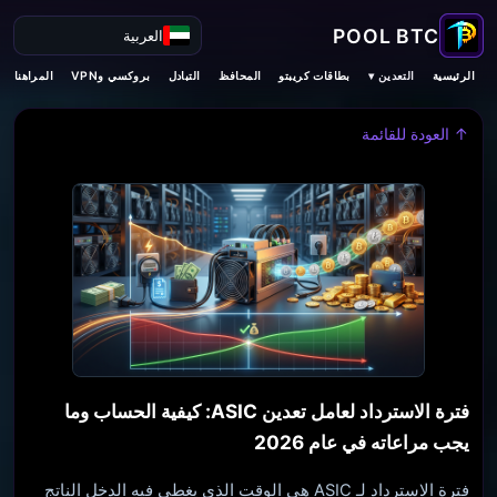
العربية
التعدين ▾
الرئيسية
بطاقات كريبتو
المحافظ
التبادل
بروكسي وVPN
المراهنات
↑ العودة للقائمة
فترة الاسترداد لعامل تعدين ASIC: كيفية الحساب وما
يجب مراعاته في عام 2026
فترة الاسترداد لـ ASIC هي الوقت الذي يغطي فيه الدخل الناتج