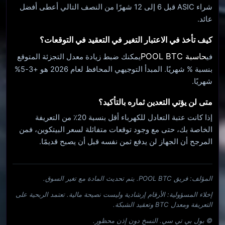
شراء ASIC قبل 6 إلى 12 شهرًا من النصف التالي أعطى أفضل
عائد.
كيف تأخذ في الاعتبار التغير في التعقيد في التوقعات؟
حاسبة POOL BTC
في
يمكنك ضبط زيادة معدل التجزئة المتوقع
بنسبة % شهريًا. المبدأ التوجيهي المحافظ لعام 2026 هو +3-5%
شهريًا.
متى لن يؤتي التعدين ثماره بالتأكيد؟
إذا كانت عتبة التعادل للكهرباء أقل بنسبة 20٪ من التعريفة
الخاصة بك، حتى مع وجود توقعات متفائلة لسعر البيتكوين، فمن
المرجح أن الجهاز لن يدفع ثمن نفسه قبل أن يصبح قديمًا.
المؤلف: فريق POOL BTC. يتم تحديث المادة مع تغير السوق.
إخلاء المسؤولية: الأرقام إرشادية وليست نصيحة مالية. تعتمد الربحية على
التعريفة ومعدل BTC وتعقيد الشبكة.
© بول بي تي سي. النسخ دون إذن محظور.