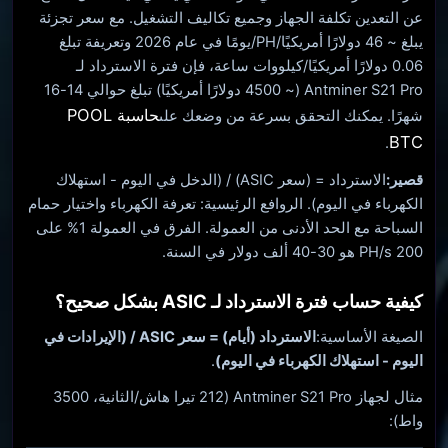
عن التعدين تكلفة الجهاز وجميع تكاليف التشغيل. مع سعر تجزئة
يبلغ ~ 46 دولارًا أمريكيًا/PH/يومًا في عام 2026 وتعريفة تبلغ
0.06 دولارًا أمريكيًا/كيلووات ساعة، فإن فترة الاسترداد لـ
Antminer S21 Pro (~ 4500 دولارًا أمريكيًا) تبلغ حوالي 14-16
حاسبة POOL
شهرًا. يمكنك التحقق بسرعة من وضعك على
BTC
.
قصير:
الاسترداد = (سعر ASIC) / (الدخل في اليوم - استهلاك
الكهرباء في اليوم). الروافع الرئيسية: تعرفة الكهرباء واختيار حمام
السباحة مع الحد الأدنى من العمولة. الفرق في العمولة 1% على
200 PH/s هو 30-40 ألف دولار في السنة.
كيفية حساب فترة الاسترداد لـ ASIC بشكل صحيح؟
الصيغة الأساسية:
الاسترداد (أيام) = سعر ASIC / (الإيرادات في
اليوم - استهلاك الكهرباء في اليوم)
.
مثال لجهاز Antminer S21 Pro (212 تيرا هاش/الثانية، 3500
واط):