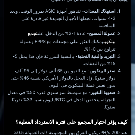
استهلاك المعدات
- تتدهور أجهزة ASIC بمرور الوقت، وبعد
3-4 سنوات، تجعلها الأجيال الجديدة غير قادرة على
المنافسة.
تجمع
عمولة المسبح
- عادة 1-3% من الدخل. على
بيتكوين
يمكنك العثور على مجمعات مع FPPS وعمولة
تتراوح بين 0-1%.
التبريد والبنية التحتية
- بالنسبة للمزرعة فإن هذا يمثل 5-
15% من النفقات.
سعر البيتكوين
- مع النمو من 65 ألف دولار إلى 95 ألف
دولار سنويًا، زاد الدخل بالدولار الأمريكي بنسبة 46% حتى
بدون تغيير عملة البيتكوين في اليوم.
صعوبة التغيير
- مع متوسط ​​نمو سنوي قدره 50% في معدل
التجزئة، ينخفض ​​الدخل في BTC/اليوم بنسبة 33% تقريبًا
سنويًا.
كيف يؤثر اختيار المجمع على فترة الاسترداد الفعلية؟
عند 200 PH/s، يكون الفرق بين المجموعة ذات العمولة 0.5%