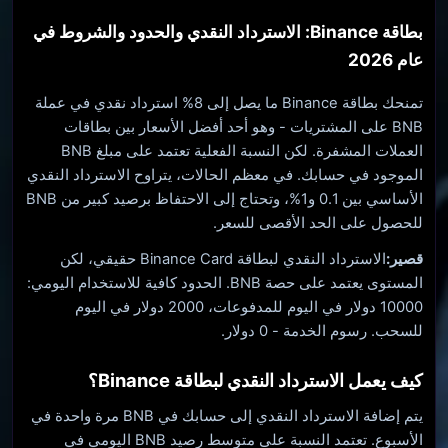
بطاقة Binance: الاسترداد النقدي والحدود والشروط في
عام 2026
تمنحك بطاقة Binance ما يصل إلى 8% استرداد نقدي في عملة
BNB على المشتريات - وهو أحد أفضل الأسعار بين بطاقات
العملات المشفرة. لكن النسبة الفعلية تعتمد على مبلغ BNB
الموجود في حسابك. في معظم الحالات، يتراوح الاسترداد النقدي
الأساسي بين 0.1 و1%، وتحتاج إلى الاحتفاظ برصيد كبير من BNB
للحصول على الحد الأقصى للسعر.
قصير:
الاسترداد النقدي لبطاقة Binance Card حقيقي، لكن
المستوى يعتمد على حصة BNB. الحدود كافية للاستخدام اليومي:
10000 دولار في اليوم للمدفوعات، 2000 دولار في اليوم
للسحب. رسوم الخدمة - 0 دولار.
كيف يعمل الاسترداد النقدي لبطاقة Binance؟
يتم إضافة الاسترداد النقدي إلى حسابك في BNB مرة واحدة في
الأسبوع. تعتمد النسبة على متوسط ​​رصيد BNB اليومي في