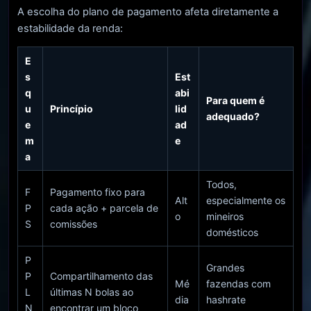
A escolha do plano de pagamento afeta diretamente a
estabilidade da renda:
E
s
Est
q
abi
Para quem é
u
Princípio
lid
adequado?
e
ad
m
e
a
Todos,
F
Pagamento fixo para
Alt
especialmente os
P
cada ação + parcela de
o
mineiros
S
comissões
domésticos
P
Grandes
P
Compartilhamento das
Mé
fazendas com
L
últimas N bolas ao
dia
hashrate
N
encontrar um bloco