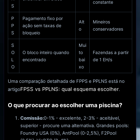
constante
S
P
Pagamento fixo por
Alt
Mineiros
P
ação sem taxas de
o
conservadores
S
bloqueio
S
Mui
O
O bloco inteiro quando
to
Fazendas a partir
L
encontrado
bai
de 1 EH/s
O
xo
Uma comparação detalhada de FPPS e PPLNS está no
FPSS vs PPLNS: qual esquema escolher
artigo
.
O que procurar ao escolher uma piscina?
Comissão:
0-1% - excelente, 2-3% - aceitável,
superior - procure uma alternativa. Grandes pools:
Foundry USA (0%), AntPool (0-2,5%), F2Pool