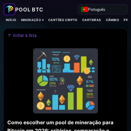
Português
MINERAÇÃO ▾
INÍCIO
CARTÕES CRIPTO
CARTEIRAS
CÂMBIO
PRO
↑ Voltar à lista
Como escolher um pool de mineração para
Bitcoin em 2026: critérios, comparação e