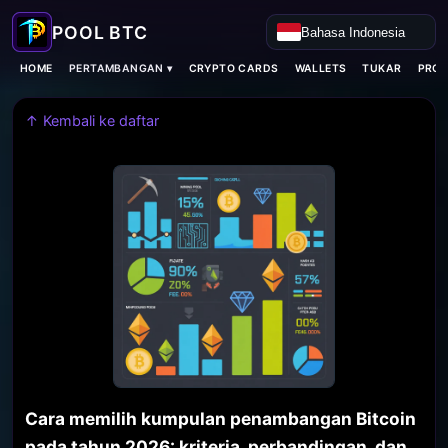
Bahasa Indonesia
PERTAMBANGAN ▾
HOME
CRYPTO CARDS
WALLETS
TUKAR
PROX
↑ Kembali ke daftar
Cara memilih kumpulan penambangan Bitcoin
pada tahun 2026: kriteria, perbandingan, dan