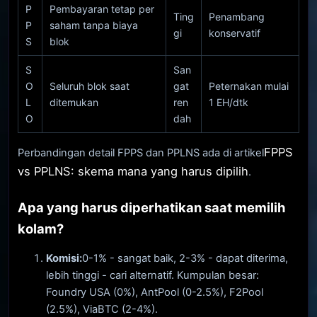
P
Pembayaran tetap per
Ting
Penambang
P
saham tanpa biaya
gi
konservatif
S
blok
S
San
O
Seluruh blok saat
gat
Peternakan mulai
L
ditemukan
ren
1 EH/dtk
O
dah
FPPS
Perbandingan detail FPPS dan PPLNS ada di artikel
vs PPLNS: skema mana yang harus dipilih
.
Apa yang harus diperhatikan saat memilih
kolam?
Komisi:
0-1% - sangat baik, 2-3% - dapat diterima,
lebih tinggi - cari alternatif. Kumpulan besar:
Foundry USA (0%), AntPool (0-2.5%), F2Pool
(2.5%), ViaBTC (2-4%).