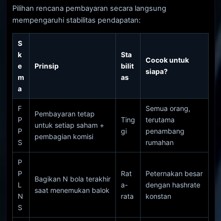
Pilihan rencana pembayaran secara langsung
mempengaruhi stabilitas pendapatan:
S
k
Sta
Cocok untuk
e
Prinsip
bilit
siapa?
m
as
a
F
Semua orang,
Pembayaran tetap
P
Ting
terutama
untuk setiap saham +
P
gi
penambang
pembagian komisi
S
rumahan
P
P
Rat
Peternakan besar
Bagikan N bola terakhir
L
a-
dengan hashrate
saat menemukan balok
N
rata
konstan
S