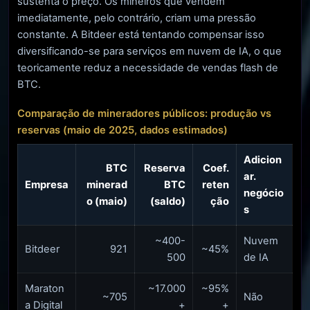
sustenta o preço. Os mineiros que vendem
imediatamente, pelo contrário, criam uma pressão
constante. A Bitdeer está tentando compensar isso
diversificando-se para serviços em nuvem de IA, o que
teoricamente reduz a necessidade de vendas flash de
BTC.
Comparação de mineradores públicos: produção vs
reservas (maio de 2025, dados estimados)
Adicion
BTC
Reserva
Coef.
ar.
Empresa
minerad
BTC
reten
negócio
o (maio)
(saldo)
ção
s
~400-
Nuvem
Bitdeer
921
~45%
500
de IA
Maraton
~17.000
~95%
~705
Não
a Digital
+
+