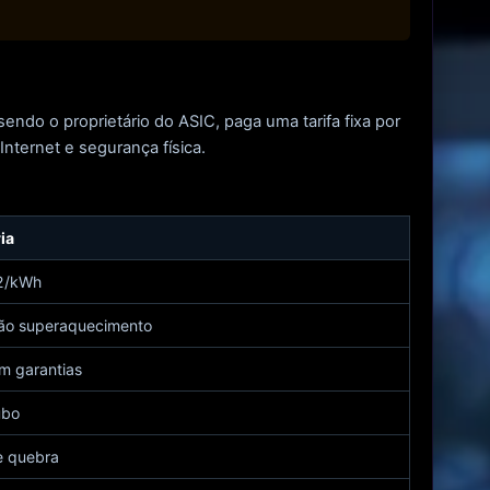
ndo o proprietário do ASIC, paga uma tarifa fixa por
Internet e segurança física.
ia
12/kWh
rão superaquecimento
m garantias
ubo
e quebra