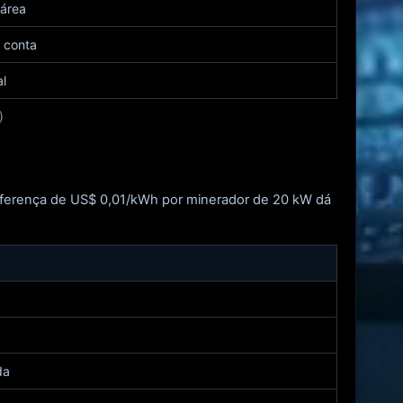
 área
a conta
l
)
diferença de US$ 0,01/kWh por minerador de 20 kW dá
da