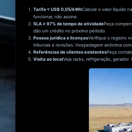
Tarifa < US$ 0,05/kWh
Calcule o valor líquido n
funcionar, não assine.
SLA ≥ 97% de tempo de atividade
Peça compens
dão um crédito no próximo período.
Pessoa jurídica e licenças
Verifique o registro 
tribunais e revisões. Hospedagem anônima com 
Referências de clientes existentes
Peça contat
Visita ao local
Veja racks, refrigeração, gerador