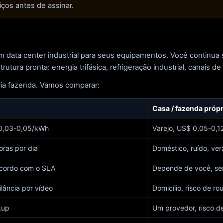
ços antes de assinar.
 data center industrial para seus equipamentos. Você continua se
tura pronta: energia trifásica, refrigeração industrial, canais de 
ria fazenda. Vamos comparar:
Casa / fazenda própr
0,03-0,05/kWh
Varejo, US$ 0,05-0,
horas por dia
Doméstico, ruído, ve
cordo com o SLA
Depende de você, se
lância por vídeo
Domicílio, risco de ro
kup
Um provedor, risco d