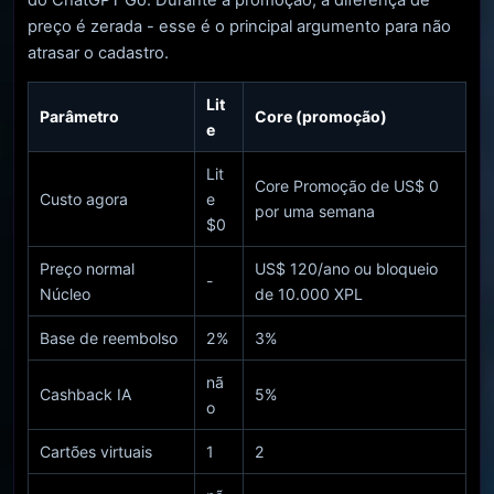
preço é zerada - esse é o principal argumento para não
atrasar o cadastro.
Lit
Parâmetro
Core (promoção)
e
Lit
Core Promoção de US$ 0
Custo agora
e
por uma semana
$0
Preço normal
US$ 120/ano ou bloqueio
-
Núcleo
de 10.000 XPL
Base de reembolso
2%
3%
nã
Cashback IA
5%
o
Cartões virtuais
1
2