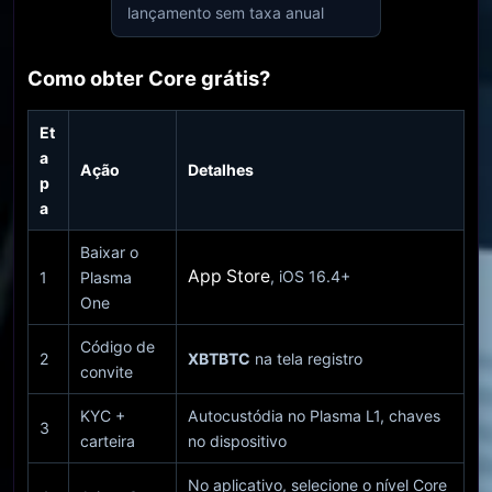
lançamento sem taxa anual
Como obter Core grátis?
Et
a
Ação
Detalhes
p
a
Baixar o
App Store
, iOS 16.4+
1
Plasma
One
Código de
2
XBTBTC
na tela registro
convite
KYC +
Autocustódia no Plasma L1, chaves
3
carteira
no dispositivo
No aplicativo, selecione o nível Core