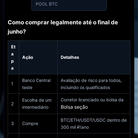
POOL BTC
Como comprar legalmente até o final de
junho?
Et
a
Ação
Detalhes
p
a
Banco Central
Avaliação de risco para todos,
1
teste
incluindo os qualificados
Corretor licenciado ou bolsa da
Escolha de um
2
Bolsa seção
intermediário
BTC/ETH/USDT/USDC dentro de
3
Compre
300 mil ₽/ano