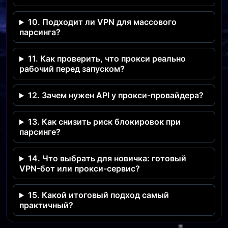
10. Подходит ли VPN для массового
парсинга?
11. Как проверить, что прокси реально
рабочий перед запуском?
12. Зачем нужен API у прокси-провайдера?
13. Как снизить риск блокировок при
парсинге?
14. Что выбрать для новичка: готовый
VPN-бот или прокси-сервис?
15. Какой итоговый подход самый
практичный?