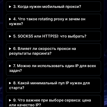
3. Когда нужен мобильный прокси?
4. Что такое rotating proxy и зачем он
нужен?
5. SOCKS5 или HTTP(S): что выбрать?
6. Влияет ли скорость прокси на
результаты парсинга?
7. Можно ли использовать один IP для всех
задач?
8. Какой минимальный пул IP нужен для
старта?
9. Что важнее при выборе сервиса: цена
или качество IP?