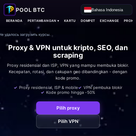
Bahasa Indonesia
PERTAMBANGAN ▾
BERANDA
KARTU
DOMPET
EXCHANGE
PROXY
Не удалось загрузить курсы.
Proxy & VPN untuk kripto, SEO, dan
scraping
Proxy residensial dan ISP, VPN yang mampu membuka blokir.
Kecepatan, rotasi, dan cakupan geo dibandingkan - dengan
kode promo.
Proxy residensial, ISP & mobile
VPN pembuka blokir
Kode promo hingga -50%
Pilih proxy
Pilih VPN