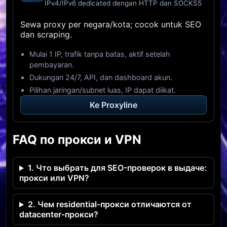
IPv4/IPv6 dedicated dengan HTTP dan SOCKS5
Sewa proxy per negara/kota; cocok untuk SEO
dan scraping.
Mulai 1 IP, trafik tanpa batas, aktif setelah
pembayaran.
Dukungan 24/7, API, dan dashboard akun.
Pilihan jaringan/subnet luas, IP dapat diikat.
Ke Proxyline
FAQ по прокси и VPN
1. Что выбрать для SEO-проверок в выдаче:
прокси или VPN?
2. Чем residential-прокси отличаются от
datacenter-прокси?