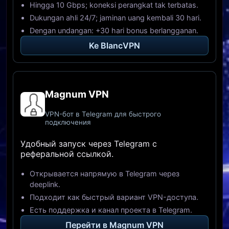
Hingga 10 Gbps; koneksi perangkat tak terbatas.
Dukungan ahli 24/7; jaminan uang kembali 30 hari.
Dengan undangan: +30 hari bonus berlangganan.
Ke BlancVPN
Magnum VPN
VPN-бот в Telegram для быстрого
подключения
Удобный запуск через Telegram с
реферальной ссылкой.
Открывается напрямую в Telegram через
deeplink.
Подходит как быстрый вариант VPN-доступа.
Есть поддержка и канал проекта в Telegram.
Перейти в Magnum VPN