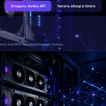
Открыть Gonka API
Читать обзор в блоге
ипта или MVP без переплаты за облако.