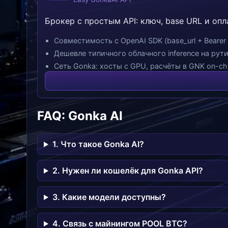
Брокер с простым API: ключ, base URL и опл
Совместимость с OpenAI SDK (base_url + Bearer 
Дешевле типичного облачного inference на рут
Сеть Gonka: хосты с GPU, расчёты в GNK on-cha
FAQ: Gonka AI
1. Что такое Gonka AI?
2. Нужен ли кошелёк для Gonka API?
3. Какие модели доступны?
4. Связь с майнингом POOL BTC?