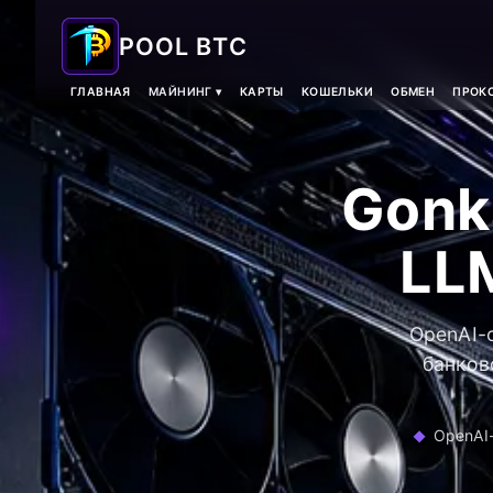
POOL BTC
ГЛАВНАЯ
МАЙНИНГ ▾
КАРТЫ
КОШЕЛЬКИ
ОБМЕН
ПРОКС
Gonk
LL
OpenAI-
банков
OpenAI-