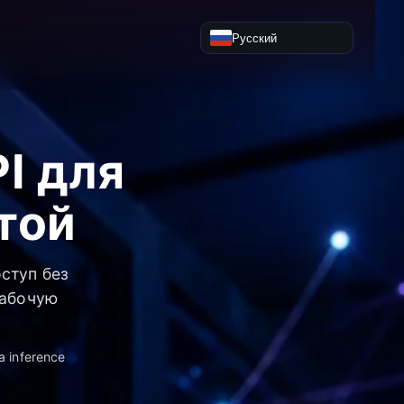
Русский
I для
той
ступ без
рабочую
 inference