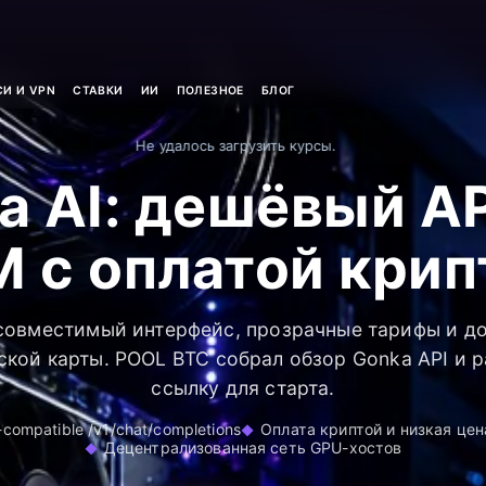
И И VPN
СТАВКИ
ИИ
ПОЛЕЗНОЕ
БЛОГ
Не удалось загрузить курсы.
a AI: дешёвый AP
M с оплатой крип
совместимый интерфейс, прозрачные тарифы и до
ской карты. POOL BTC собрал обзор Gonka API и 
ссылку для старта.
compatible /v1/chat/completions
Оплата криптой и низкая цена
Децентрализованная сеть GPU-хостов