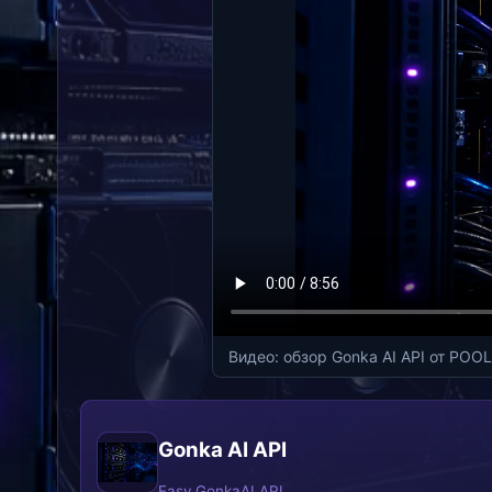
Видео: обзор Gonka AI API от POO
Gonka AI API
Easy GonkaAI API