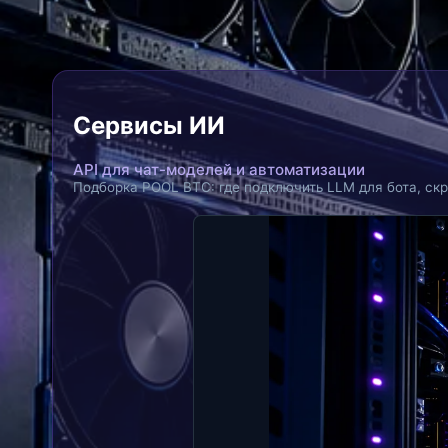
Сервисы ИИ
API для чат-моделей и автоматизации
Подборка POOL BTC: где подключить LLM для бота, скр