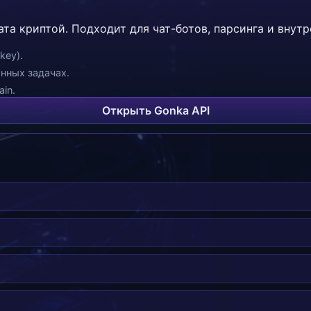
ата криптой. Подходит для чат-ботов, парсинга и внут
key).
инных задачах.
in.
Открыть Gonka API