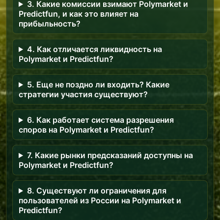
3. Какие комиссии взимают Polymarket и
Predictfun, и как это влияет на
прибыльность?
4. Как отличается ликвидность на
Polymarket и Predictfun?
5. Еще не поздно ли входить? Какие
стратегии участия существуют?
6. Как работает система разрешения
споров на Polymarket и Predictfun?
7. Какие рынки предсказаний доступны на
Polymarket и Predictfun?
8. Существуют ли ограничения для
пользователей из России на Polymarket и
Predictfun?