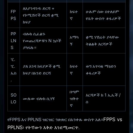
ለእያንዳንዱ ድርሻ +
FP
ከፍተ
ሁሉም ሰው በተለይም
የኮሚሽኖች ድርሻ ቋሚ
PS
ኛ
የቤት ውስጥ ቆፋሪዎች
ክፍያ
PP
ብሎክ ሲፈልጉ
አማካ
ቋሚ ሃሽሬት ያላቸው
LN
የመጨረሻዎቹን N ኳሶች
ኝ
ትልልቅ እርሻዎች
S
ያካፍሉ።
ፒ.
ፒ.
ያለ እገዳ ክፍያዎች ቋሚ
ከፍተ
ወግ አጥባቂ ማዕድን
ኤስ
ክፍያ በአንድ ድርሻ
ኛ
ቆፋሪዎች
.
በጣም
SO
እርሻዎች ከ 1 ኢኤች /
ሙሉው ብሎክ ሲገኝ
ዝቅተ
LO
ሰ
ኛ
FPPS vs
የFPPS እና PPLNS ዝርዝር ንጽጽር በአንቀጹ ውስጥ አለ።
PPLNS፡ የትኛውን እቅድ እንደሚመርጥ
.