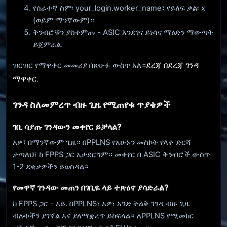
የሰራተኛ ስም፡ your_login.worker_name፣ የይለፍ ቃል፡ x
(ወይም ማንኛውም)።
ቅንብሮቹን ያስቀምጡ - ASIC እንደገና ይነሳና ማዕድን ማውጣት
ይጀምራል.
ደረጃ በደረጃ ገንዳ
ዝርዝር የማዋቀር መመሪያ በጽሁፉ ውስጥ አለ።
ማዋቀር
.
ገንዳ ስለመምረጥ ብዙ ጊዜ የሚጠየቁ ጥያቄዎች
ገቢ ሳያጡ ገንዳውን መቀየር ይቻላል?
አዎ፣ በማንኛውም ጊዜ። በPPLNS የአሁኑን መስኮት የላቀ ድርሻ
ታጣለህ፣ ከ FPPS ጋር አታደርግም። መቀየር በ ASIC ቅንብሮች ውስጥ
1-2 ደቂቃዎችን ይወስዳል።
የመዋኛ ገንዳው መጠን በገቢዬ ላይ ተጽዕኖ ያሳድራል?
ከ FPPS ጋር - አይ. በPPLNS፣ አዎ፣ አንድ ትልቅ ገንዳ ብዙ ጊዜ
ብሎኮችን ያገኛል እና ያለማቋረጥ ይከፍላል። ለPPLNS የሚመከር