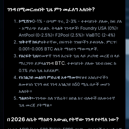
ገንዳ በሚመርጡበት ጊዜ ምን መፈለግ አለበት?
ኮሚሽን፡
0-1% - በጣም ጥሩ, 2-3% - ተቀባይነት ያለው, ከፍ ያለ
- አማራጭ ይፈልጉ. ትላልቅ ገንዳዎች፡ Foundry USA (0%)፣
AntPool (0-2.5%)፣ F2Pool (2.5%)፣ ViaBTC (2-4%)
ዝቅተኛ ክፍያ
ዝቅተኛው, በፍጥነት ገንዘቦችን ይቀበላሉ. ምርጥ:
0.001-0.005 BTC ለቤት ማዕድን ማውጫዎች.
የዕረፍት ጊዜ፡
የመዋኛ ገንዳ እረፍት ጊዜ ላይ ታሪካዊ መረጃ በ ላይ
ገንዳ BTC
ማረጋገጥ ይቻላል
. ተቀባይነት ያለው ገደብ በወር ከ
0.1% ያነሰ ጊዜ አይደለም.
የአገልጋይ መልክዓ ምድራዊ አቀማመጥ፡
የቆዩ አክሲዮኖችን
ለመቀነስ ፒንግ ወደ ገንዳ አገልጋይ ከ50 ሚሴ በታች መሆን
አለበት።
ግልጽነት፡-
ገንዳው ስለ ሃሽሬት፣ ዕድል እና ብሎኮች በእውነተኛ
ጊዜ መረጃ ያትማል።
በ 2026 ለቤት ማዕድን አውጪ የትኛው ገንዳ የተሻለ ነው?