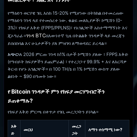
የማዕድን ወርሃዊ ገቢ እስከ 15-20% የሚሆነው በትክክል በተመረጠው
የማዕድን ገንዳ ላይ የተመሰረተ ነው. ቁልፍ መለኪያዎች፡ ኮሚሽን (0-
3%)፣ የክፍያ እቅድ (FPPS/PPLNS)፣ የአገልጋዮች አስተማማኝነት እና
ገንዳ BTC
ጂኦግራፊ።
በእውነተኛ ጊዜ በትልልቅ ገንዳዎች ላይ መረጃን
ይሰበስባል እና ሁኔታዎችን ያለ ምዝገባ ለማወዳደር ይረዳል።
አጭር፡
ለ 2026 ምርጡ ገንዳ ከ1% በታች ኮሚሽን ያለው ፣ FPPS እቅድ
(የግብይት ክፍያዎችን ይጨምራል) ፣ የተረጋጋ የ 99.9% + እና ለእርሻዎ
ቅርብ የሆኑ አገልጋዮች። በ 100 TH/s በ 1% ኮሚሽን ውስጥ ያለው
ልዩነት ~ $90 በዓመት ነው።
የ Bitcoin ገንዳዎች ምን የክፍያ መርሃግብሮችን
ይጠቀማሉ?
የክፍያ እቅድ ምርጫ በቀጥታ የገቢ መረጋጋትን ይነካል።
እቅ
መረጋ
መርህ
ለማን ተስማሚ ነው?
ድ
ጋት