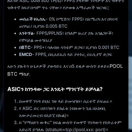
ለአንድ ASIC (እስከ 500 TH/s)፣ FPPS ያላቸው ገንዳዎች እና ዝቅተኛ
ዝቅተኛ ክፍያ በጣም ጥሩ ናቸው። የታወቁ አማራጮች ዝርዝር;
መስራች ዩኤስኤ
- 0% ኮሚሽን፣ FPPS፣ በአሜሪካ እና በካናዳ
ጠንካራ፣ ቢያንስ 0.005 BTC
አንትፑል
- FPPS/PPLNS፣ በዓለም ዙሪያ ያሉ አገልጋዮች፣
የሞባይል መተግበሪያ
በBTC
- PPS+፣ ባለብዙ ሳንቲም ድጋፍ፣ ቢያንስ 0.001 BTC
EMCD
- FPPS, በሲአይኤስ ላይ ያተኮረ, በሩሲያኛ ድጋፍ
POOL
አሁን ያሉትን ሁኔታዎች ያወዳድሩ እና በ5 ደቂቃ ውስጥ ይቀይሩ
BTC ማስያ
.
ASICን ከገንዳው ጋር እንዴት ማገናኘት ይቻላል?
በመዋኛ ገንዳ ድህረ ገጽ ላይ ይመዝገቡ፣ ሰራተኛ ይፍጠሩ።
የ ASIC ድር በይነገጽን ይክፈቱ (ብዙውን ጊዜ በአከባቢ
አውታረመረብ በአይፒ በኩል)።
በ "የማዕድን ውቅር" ክፍል ውስጥ የመዋኛ ገንዳውን የስትራተም
አድራሻ ይግለጹ (stratum+tcp://pool.xxx: port)።