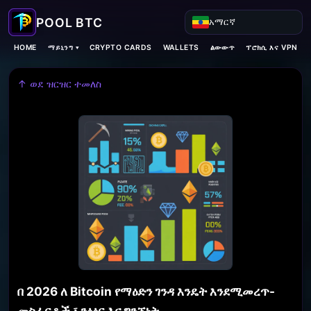
አማርኛ
ማይኒንግ ▾
HOME
CRYPTO CARDS
WALLETS
ልውውጥ
ፕሮክሲ እና VPN
↑ ወደ ዝርዝር ተመለስ
በ 2026 ለ Bitcoin የማዕድን ገንዳ እንዴት እንደሚመረጥ-
መስፈርቶች ፣ ንፅፅር እና ግንኙነት