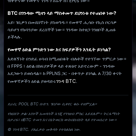
ዝቅተኛው የመዋኛ ገንዳ ሃሽሬት ከ1 EH/s ነው።
BTC በገንዳው ሚዛን ላይ ማስቀመጥ ደህንነቱ የተጠበቀ ነው?
አይ፡ ገቢዎን በመደበኛነት ያስወግዱ። የመዋኛ ሒሳቡ የኪስ ቦርሳዎ
ሳይሆን የኩባንያው ደረሰኞች ነው። ገንዳው ከተዘጋ ገንዘቦች ሊጠፉ
ይችላሉ.
የመዋኛ ዕድል ምንድን ነው እና ክፍያዎችን እንዴት ይነካል?
እድለኝነት በንድፈ ሀሳብ ከሚጠበቁት ብሎኮች የተገኘው ጥምርታ ነው።
በ FPPS ፣ ዕድል በክፍያዎችዎ ላይ ተጽዕኖ አይኖረውም - ገንዳው
አደጋውን ይወስዳል። ከ PPLNS ጋር - በቀጥታ ይነካል. ለ 7/30 ቀናት
ገንዳ BTC
የመዋኛዎችን ዕድል ያወዳድሩ
.
ደራሲ: POOL BTC ቡድን. ገበያው ሲቀየር ቁሱ ተዘምኗል።
የክህደት ቃል፡ አሃዞች አመላካች እንጂ የገንዘብ ምክር አይደሉም። ትርፋማነት
በታሪፍ፣ በBTC ተመን እና በኔትወርክ ውስብስብነት ላይ የተመሰረተ ነው።
© ገንዳ BTC. ያለፈቃድ መቅዳት የተከለከለ ነው.