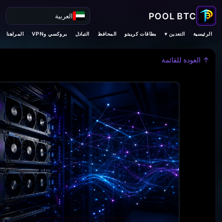
العربية
التعدين ▾
الرئيسية
بطاقات كريبتو
المحافظ
التبادل
بروكسي وVPN
المراهنات
↑ العودة للقائمة