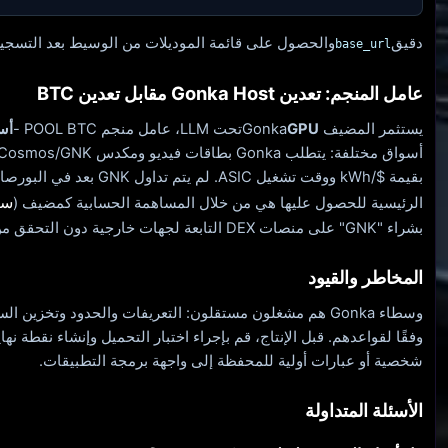
دقيق
والحصول على قائمة الموديلات من الوسيط بعد التسجي
base_url
عامل المنجم: تعدين Gonka Host مقابل تعدين BTC
يستثمر المضيف Gonka
GPU
تحت LLM، عامل منجم POOL BTC -
أسيك/
بقيمة $/kWh ووقت تشغيل ASIC. ل
سب
الرئيسية للحصول عليها هي من خلال المساهمة الحسابية كمضيف (
بشراء "GNK" على منصات DEX التابعة لجهات خارجية دون التحقق من القنوات الرسمية.
المخاطر والقيود
وسطاء Gonka هم مشغلون مستقلون: التعريفات والحدود وتخزين 
وفقًا لقواعدهم. قبل الإنتاج، قم بإجراء اختبار التحميل وإنشاء نقطة نها
شخصية أو عبارات أولية للمحفظة إلى واجهة برمجة التطبيقات.
الأسئلة المتداولة