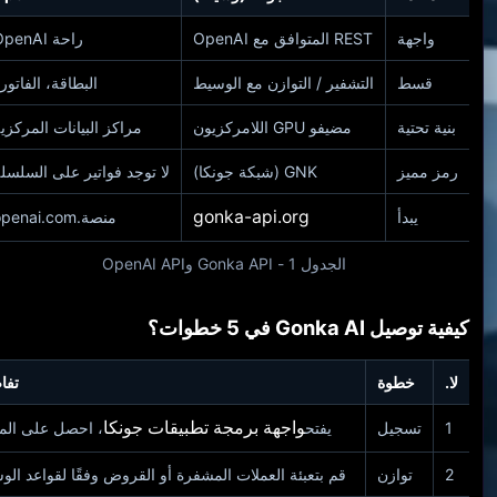
واجهة
REST المتوافق مع OpenAI
راحة OpenAI
قسط
التشفير / التوازن مع الوسيط
البطاقة، الفاتور
بنية تحتية
مضيفو GPU اللامركزيون
مراكز البيانات المركزي
رمز مميز
GNK (شبكة جونكا)
لا توجد فواتير على السلسل
gonka-api.org
يبدأ
منصة.openai.com
الجدول 1 - Gonka API وOpenAI API
كيفية توصيل Gonka AI في 5 خطوات؟
لا.
خطوة
تفا
واجهة برمجة تطبيقات جونكا
1
تسجيل
يفتح
، احصل على المف
2
توازن
قم بتعبئة العملات المشفرة أو القروض وفقًا لقواعد ال