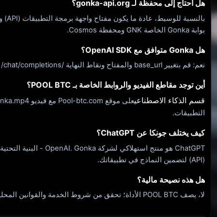
هل أحتاج إلى محفظة لـ gonka-api.org؟
بال
بوابة Gonka الخاصة GNK ومحفظة Cosmos.
هل Gonka متوافق مع OpenAI SDK؟
نعم: قم بتغيير base_url والمفتاح ونقاط النهاية /v1/chat/completions و/v1/models.
أين توجد مقاطع الفيديو والروابط الخاصة بـ POOL BTC؟
قسم الذكاء الاصطناعي
التطبيقات.
كيف يختلف جونكا عن ChatGPT؟
ChatGPT هو منتج استهلاكي لشرك
(API) لتضمين النماذج في تطبيقاتك.
هل هذه نصيحة مالية؟
لا، يصف POOL BTC الأداة؛ تحقق من شروط الخدمة والقوانين المحلية.