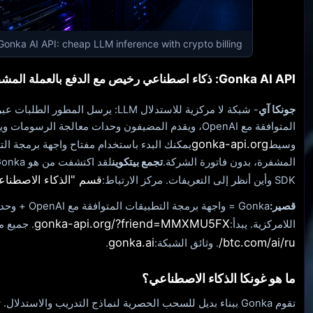
Gonka AI API: cheap LLM inference with crypto billing
Gonka AI API: ذكاء اصطناعي رخيص مع الدفع بالعملة المشفرة
جونكا آي
- شبكة لا مركزية للاستدلال LLM: يرسل الم
المتوافقة مع OpenAI، ويقدم المضيفون وحدات معالجة الرسومات ويستقبلونها
gonka-api.org
وسيط
المشفرة، بدون فاتورة الشركة.
تجمع بيتكوين
قسم "الذكاء الاصطناع
SDK وأين أنظر إلى التعريفات. مركز الارتباط:
قصير:
Gonka = واج
gonka-api.org/?friend=MMXMU5FX
اللامركزية. يبدأ:
. جميع مواد POOL BTC:
gonka.ai
btc.com/ai/ru/
. وثائق الشبكة:
.
ما هو غونكا الذكاء الاصطناعي؟