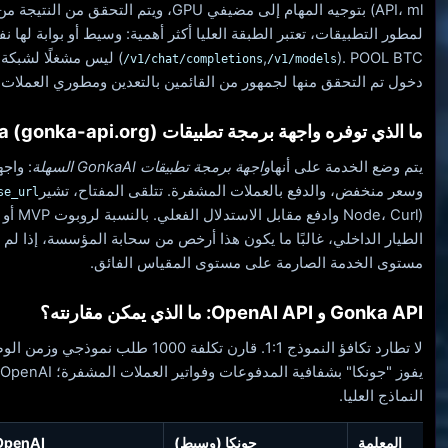
API، ml) بتوجيه المهام إلى مضيفي GPU، ويتم ال
(
,
/v1/chat/completions
/v1/models
دخول تم التحقق منها لجمهور من القائمين بالتعدين ومطوري العملات 
ما الذي توفره واجهة برمجة تطبيقات Gonka (gonka-api.org)؟
يتم وضع الخدمة على أنها
واجهة برمجة تطبيقات GonkaAI السهلة
: واج
وسعر منخفض، والدفع بالعملات المشفرة. تتلقى المفتاح، تشير
se_url
de، Curl
الطيار الداخلي، غالبًا ما يكون هذا أرخص من سحابة المؤسسة، إذا لم 
مستوى الخدمة الصارمة على مستوى المقياس الفائق.
Gonka API و OpenAI API: ما الذي يمكن مقارنته؟
النماذج العليا.
المعلمة
جونكا (وسيط)
OpenAI