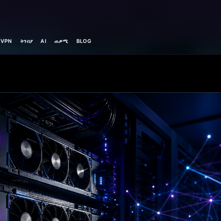
 VPN
ትንበያ
AI
ጠቃሚ
BLOG