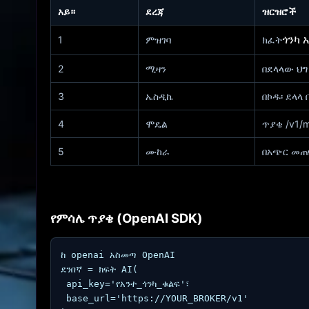
አይ።
ደረጃ
ዝርዝሮች
ጎንካ 
1
ምዝገባ
ክፈት
2
ሚዛን
በደላላው ህግ
3
ኤስዲኬ
በኮዱ፡ ደላላ
4
ሞዴል
ጥያቄ /v1
5
ሙከራ
በአጭር መጠየ
የምሳሌ ጥያቄ (OpenAI SDK)
ከ openai አስመጣ OpenAI

ደንበኛ = ክፍት AI(

 api_key='የአንተ_ጎንካ_ቁልፍ'፣

 base_url='https://YOUR_BROKER/v1'
