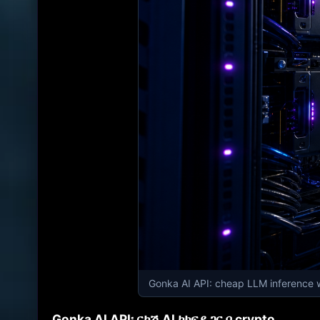
Gonka AI API: cheap LLM inference wi
Gonka AI API፡ ርካሽ AI ከክፍያ ጋር በ crypto