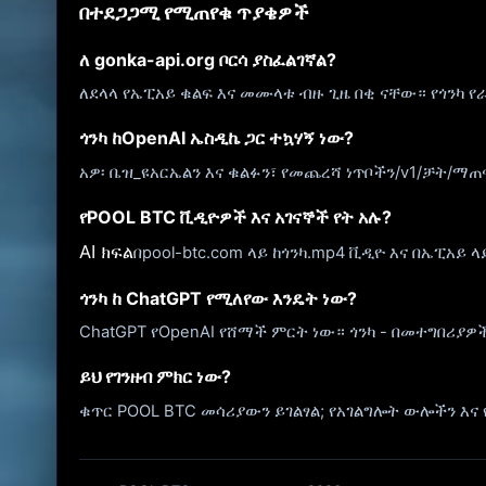
በተደጋጋሚ የሚጠየቁ ጥያቄዎች
ለ gonka-api.org ቦርሳ ያስፈልገኛል?
ለደላላ የኤፒአይ ቁልፍ እና መሙላቱ ብዙ ጊዜ በቂ ናቸው። የጎንካ የራ
ጎንካ ከOpenAI ኤስዲኬ ጋር ተኳሃኝ ነው?
አዎ፡ ቤዝ_ዩአርኤልን እና ቁልፉን፣ የመጨረሻ ነጥቦችን/v1/ቻት/ማ
የPOOL BTC ቪዲዮዎች እና አገናኞች የት አሉ?
AI ክፍል
በpool-btc.com ላይ ከጎንካ.mp4 ቪዲዮ እና በኤፒአይ ላ
ጎንካ ከ ChatGPT የሚለየው እንዴት ነው?
ChatGPT የOpenAI የሸማች ምርት ነው። ጎንካ - በመተግበሪ
ይህ የገንዘብ ምክር ነው?
ቁጥር POOL BTC መሳሪያውን ይገልፃል; የአገልግሎት ውሎችን እና 