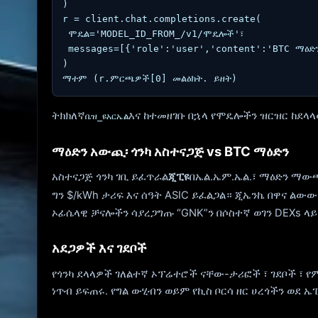
)

r = client.chat.completions.create(

 ሞዴል='MODEL_ID_FROM_/v1/ሞዴሎች'፣

 messages=[{'role':'user','content':'BTC ማዕድ
)

ማተም (r.ምርጫዎች[0] መልዕክት. ይዘት)
ትክክለኛ
እና ከተመዘገቡ በኋላ የሞዴሎችን ዝርዝር ከደላ
ቤዝ_ዩአርኤል
ማዕድን አውጪ፡ ጎንካ አስተናጋጅ vs BTC ማዕድን
አስተናጋጅ ጎንካ ገቢ ይፈጥራል
ጂፒዩ
በኤል.ኤም.ኤል.፣ ማዕድን ማውጫ
ግን $/kWh ታሪፍ እና ሰዓት ASIC ይፈልጋል። ጂኤንኬ በዋና ልው
ኦፊሴላዊ ቻናሎችን ሳያረጋግጡ “GNK”ን በሶስተኛ ወገን DEXs ላይ
አደጋዎች እና ገደቦች
የጎንካ ደላላዎች ገለልተኛ ኦፕሬተሮች ናቸው-ታሪፎች ፣ ገደቦች ፣ 
ነጥብ ይፍጠሩ. የግል ውሂብን ወይም የኪስ ቦርሳ ዘር ሀረጎችን ወደ ኤ