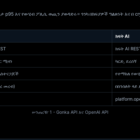
 p95 እና የውሂብ ፖሊሲ ​​ወጪን ያወዳድሩ። ጎንካ በክፍያዎች ግልጽነት እና በ cr
ክፍት AI
EST
ክፍት AI RES
ጋር ሚዛን
ካርድ, ደረሰኝ
አስተናጋጆች
የተማከለ የው
ረ መረብ)
በሰንሰለት ላይ 
platform.op
ሠንጠረዥ 1 - Gonka API እና OpenAI API