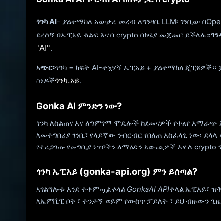
ጎንካ AI
- ያልተማከለ አውታረ መረብ ለግንዛቤ LLM፡ ገንቢው በOp
ደረሰኝ በኤፒአይ ቁልፍ እና በ crypto በክፍያ መጀመር ይችላሉ።
ገን
"AI"
.
አጭር፡
ጎንካ = ክፍት AI-ተኳሃኝ ኤፒአይ + ያልተማከለ ጂፒዩዎች። 
ጎንካ.አይ
ሰነዶች
.
Gonka AI ምንድን ነው?
ጎንካ ለስልጠና እና ለግምገማ ሞዴሎች ከደመናዎች የተለየ አማራጭ እ
ለመተግበሪያ ገንቢ፣ የላይኛው ንብርብር የበለጠ አስፈላጊ ነው፡ ደላላ
የተረጋገጡ የመግቢያ ነጥቦችን ለማዕድን አውጪዎች እና ለ crypto
ጎንካ ኤፒአይ (gonka-api.org) ምን ይሰጣል?
አገልግሎቱ እንደ ተቀምጧል
ቀላል GonkaAI API
ቀላል ኤፒአይ፣ ዝቅ
ለኤምቪፒ ቦት ፣ ተንታኝ ወይም የውስጥ ፓይለት ፣ ይህ ብዙውን ጊዜ 