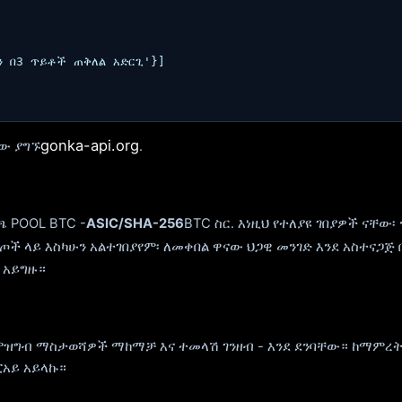
ን በ3 ጥይቶች ጠቅለል አድርጊ'}]

gonka-api.org
ላው ያግኙ
.
 POOL BTC -
ASIC/SHA-256
BTC ስር. እነዚህ የተለያዩ ገበያዎች ናቸው፡
ውጦች ላይ እስካሁን አልተገበያየም፡ ለመቀበል ዋናው ህጋዊ መንገድ እንደ አስተናጋጅ
 አይግዙ።
የምዝግብ ማስታወሻዎች ማከማቻ እና ተመላሽ ገንዘብ - እንደ ደንባቸው። ከማምረት
ፒአይ አይላኩ።