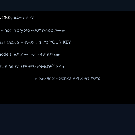
ኤፒአይ
, ቁልፉን ያግኙ
 መሰረት በ crypto ወይም በብድር ይሙሉ
 ቤዝ_ዩአርኤል + ፍቃድ፡ ተሸካሚ YOUR_KEY
/models, ለሥራው መታወቂያ ይምረጡ
ቂያ ላይ /v1/ቻት/ማጠናቀቂያዎችን ላክ
ሠንጠረዥ 2 - Gonka API ፈጣን ጅምር