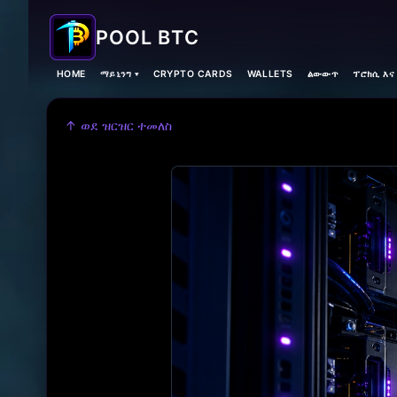
POOL BTC
HOME
ማይኒንግ ▾
CRYPTO CARDS
WALLETS
ልውውጥ
ፕሮክሲ እና
↑ ወደ ዝርዝር ተመለስ