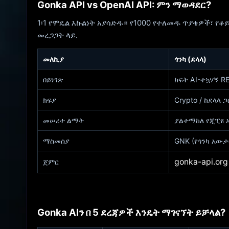
Gonka API vs OpenAI API: ምን ማወዳደር?
1፡1 የሞዴል እኩልነት አያሳድዱ። የ1000 የተለመዱ ጥያቄዎች፣ የቆይታ
መረጋጋት ላይ.
መለኪያ
ጎንካ (ደላላ)
በይነገጽ
ክፍት AI-ተኳሃኝ R
ክፍያ
Crypto / ከደላላ 
መሠረተ ልማት
ያልተማከለ የጂፒዩ 
ማስመሰያ
GNK (የጎንካ አውታ
gonka-api.org
ጀምር
Gonka AIን በ 5 ደረጃዎች እንዴት ማገናኘት ይቻላል?