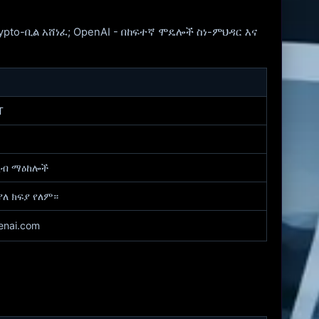
ypto-ቢል አሸነፈ; OpenAI - በከፍተኛ ሞዴሎች ስነ-ምህዳር እና
T
ሂብ ማዕከሎች
ያለ ክፍያ የለም።
enai.com