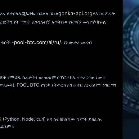
gonka-api.org
 እና ይቀበላሉ
ጂኤንኬ
. በደላላ በኩል
ያለ ኮርፖሬት
ክፍል
ፎችን የት ማየት እንዳለብኝ አወቅኩ። የአገናኝ መገናኛ፡
pool-btc.com/ai/ru/
ሳቁሶች፡-
. የአውታረ መረብ
ተናጋጆች የሚሄዱ ስራዎች፣ ውጤቱም በፕሮቶኮሉ የተረጋገጠ ነው።
). POOL BTC የጎንካ ኔትወርክ ኦፕሬተር አይደለም፣ ነገር ግን
/ሞዴሎች
 (Python, Node, curl) እና ለትክክለኛው ግምት ይክፈሉ.
ስፈልጉም።