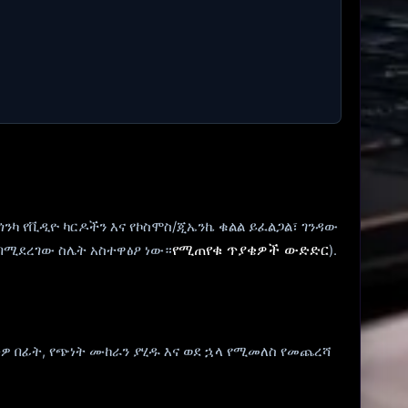
 ጎንካ የቪዲዮ ካርዶችን እና የኮስሞስ/ጂኤንኬ ቁልል ይፈልጋል፣ ገንዳው
የሚጠየቁ ጥያቄዎች ውድድር
 በሚደረገው ስሌት አስተዋፅዖ ነው።
).
ዎ በፊት, የጭነት ሙከራን ያሂዱ እና ወደ ኋላ የሚመለስ የመጨረሻ