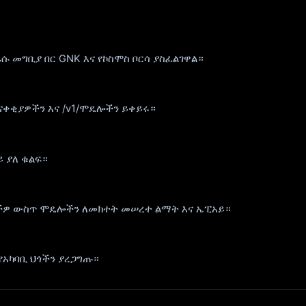
ሱ መግቢያ በር GNK እና የኮስሞስ ቦርሳ ያስፈልገዋል።
ጠናቀቂያዎችን እና /v1/ሞዴሎችን ይቀይሩ።
ይ ያለ ቁልፍ።
ያዎችዎ ውስጥ ሞዴሎችን ለመክተት መሠረተ ልማት እና ኤፒአይ።
የአካባቢ ህጎችን ያረጋግጡ።