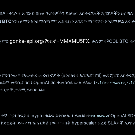
enAI-ተኳሃኝ ኤፒአይ በኩል ጥያቄዎችን ይልካል፣ አስተናጋጆች ጂፒዩዎችን ይሰጣሉ
ዳ BTC
ጎንካ ለማን እንደሚስማማ፣ ኤስዲኬን እንዴት ማገናኘት እንደሚቻል እና ታሪ
gonka-api.org/?ጓደኛ=MMXMU5FX
ጀምር፡
. ሁሉም የPOOL BTC ቁ
የገነባ ነው። የአውታረ መረብ ኖዶች (ሰንሰለት፣ ኤፒአይ፣ ml) ወደ ጂፒዩ አስ
 ወይም መግቢያ በር ከOpenAI ጋር ተመሳሳይ ውል ያለው (
,
/v1/ቻት/ማጠናቀቅ
/v1
 ገንቢዎች ታዳሚ ይሰበስባል።
ተኛ ዋጋ፣ ክፍያ በ crypto ቁልፍ ይቀበላሉ ፣ ያመልክቱ
በOpenAI SDK
ቤዝ_ዩአርኤል
ከድርጅት ደመና የበለጠ ርካሽ ነው ፣ ጥብቅ hyperscaler-ደረጃ SLAዎች አያ