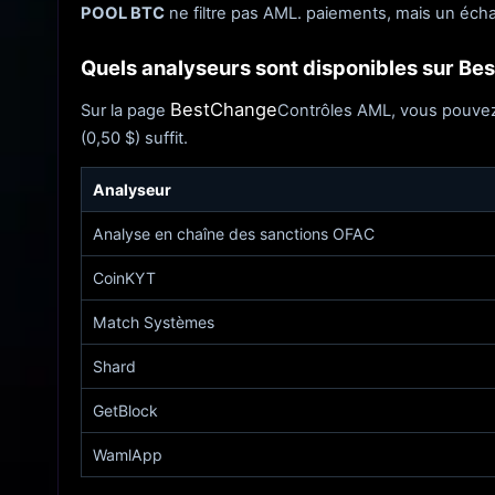
POOL BTC
ne filtre pas AML. paiements, mais un éc
Quels analyseurs sont disponibles sur Be
BestChange
Sur la page
Contrôles AML, vous pouvez s
(0,50 $) suffit.
Analyseur
Analyse en chaîne des sanctions OFAC
CoinKYT
Match Systèmes
Shard
GetBlock
WamlApp