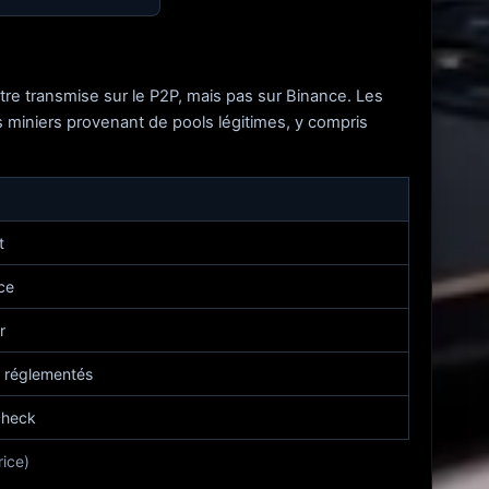
tre transmise sur le P2P, mais pas sur Binance. Les
s miniers provenant de pools légitimes, y compris
t
ice
r
es réglementés
check
rice)