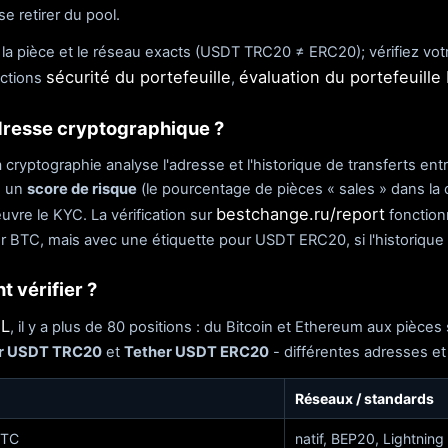
e retirer du pool.
la pièce et le réseau exacts (USDT TRC20 ≠ ERC20); vérifiez vot
sécurité du portefeuille
évaluation du portefeuill
ections
,
adresse cryptographique ?
 cryptographie analyse l'adresse et l'historique de transferts en
e un
score de risque
(le pourcentage de pièces « sales » dans la
bestchange.ru/report
uvre le KYC. La vérification sur
fonctionn
r BTC, mais avec une étiquette pour USDT ERC20, si l'historique e
 vérifier ?
ML
, il y a plus de 80 positions : du Bitcoin et Ethereum aux pièces
r USDT TRC20
et
Tether USDT ERC20
- différentes adresses et
Réseaux / standards
BTC
natif, BEP20, Lightning