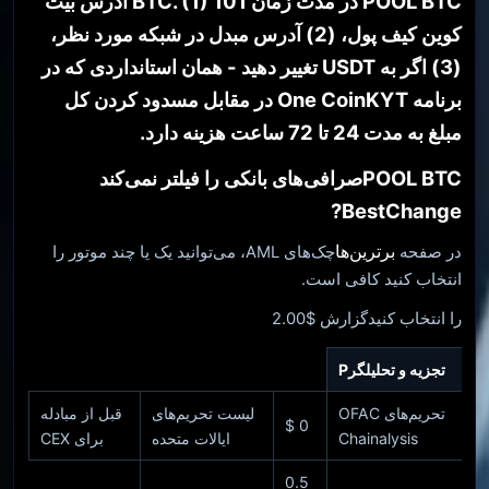
POOL BTC در مدت زمان 101 BTC. (1) آدرس بیت
کوین کیف پول، (2) آدرس مبدل در شبکه مورد نظر،
(3) اگر به USDT تغییر دهید - همان استانداردی که در
برنامه One CoinKYT در مقابل مسدود کردن کل
مبلغ به مدت 24 تا 72 ساعت هزینه دارد.
POOL BTC
صرافی‌های بانکی را فیلتر نمی‌کند
BestChange?
برترین‌ها
در صفحه
چک‌های AML، می‌توانید یک یا چند موتور را
انتخاب کنید کافی است.
را انتخاب کنیدگزارش $2.00
تجزیه و تحلیلگر
P
تحریم‌های OFAC
لیست تحریم‌های
قبل از مبادله
0 $
Chainalysis
ایالات متحده
برای CEX
0.5