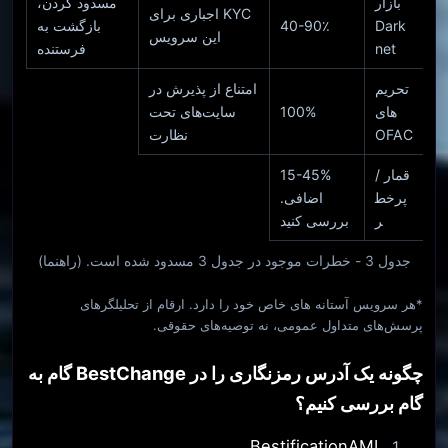
بازار
مسدود کردن،
KYC اجباری برای
Dark
40-90٪
بازگشت به
این سرویس
net
فرستنده
تحریم‌
امتناع از پذیرش در
های
100%
سایت‌های تحت
OFAC
نظارت
قمار /
15-45%
پرخط
اضافی.
ر
بررسی کنید
جدول 3 - خطرات موجود در جدول 3 مسدود شده است. (راهنما)
*هر سرویس آستانه های خاص خود را دارد. ارقام از تحلیلگرهای
پرسش‌های متداول عمومی، نه توصیه‌های حقوقی.
چگونه یک آدرس رمزنگاری را در BestChange گام به
گام بررسی کنیم؟
BestificationAML