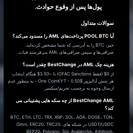
پول‌ها پس از وقوع حوادث
.
سوالات متداول
آیا POOL BTC پرداخت‌های AML را مسدود می‌کند؟
خیر، BTC را به آدرسی که شما مشخص کرده‌اید،
صرافی‌ها و سپس صرافی‌های AML می‌فرستد فیات.
هزینه چک AML در BestChange چقدر است؟
از 0$ (فقط OFAC Sanctions) تا ~3.50$ هنگام انتخاب
هر شش آنالیزور One CoinKYT - 0.50$ - به منظور عدم
ارسال وجوه به برچسب تحریم/میکسر.
BestChange AML از چه سکه هایی پشتیبانی می
کند؟
BTC، ETH، LTC، TRX، XRP، SOL، ADA، DOGE، TON،
USDT/USDC در شبکه های Omni، ERC20، TRC20،
BEP20، Polygon، Sol، Avalanche، Arbitrum،