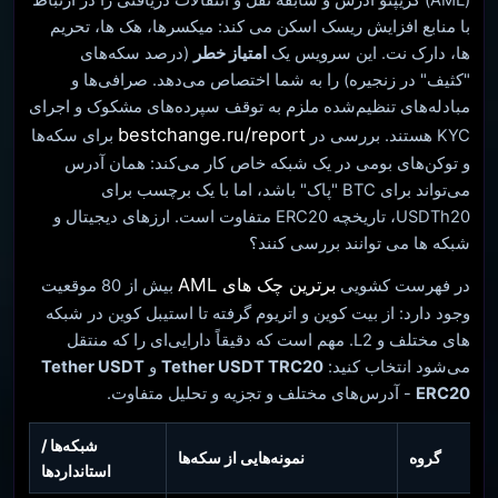
با منابع افزایش ریسک اسکن می کند: میکسرها، هک ها، تحریم
ها، دارک نت. این سرویس یک
امتیاز خطر
(درصد سکه‌های
"کثیف" در زنجیره) را به شما اختصاص می‌دهد. صرافی‌ها و
مبادله‌های تنظیم‌شده ملزم به توقف سپرده‌های مشکوک و اجرای
bestchange.ru/report
KYC هستند. بررسی در
برای سکه‌ها
و توکن‌های بومی در یک شبکه خاص کار می‌کند: همان آدرس
می‌تواند برای BTC "پاک" باشد، اما با یک برچسب برای
USDTh20، تاریخچه ERC20 متفاوت است. ارزهای دیجیتال و
شبکه ها می توانند بررسی کنند؟
برترین چک های AML
در فهرست کشویی
بیش از 80 موقعیت
وجود دارد: از بیت کوین و اتریوم گرفته تا استیبل کوین در شبکه
های مختلف و L2. مهم است که دقیقاً دارایی‌ای را که منتقل
می‌شود انتخاب کنید:
Tether USDT TRC20
و
Tether USDT
ERC20
- آدرس‌های مختلف و تجزیه و تحلیل متفاوت.
شبکه‌ها /
گروه
نمونه‌هایی از سکه‌ها
استانداردها