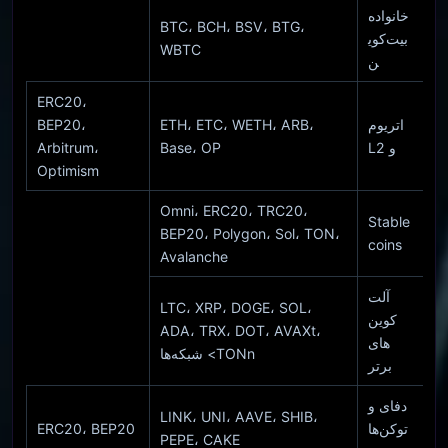
خانواده
BTC، BCH، BSV، BTG،
بیت‌کوی
WBTC
ن
ERC20،
اتریوم
ETH، ETC، WETH، ARB،
BEP20،
و L2
Base، OP
Arbitrum،
Optimism
Omni، ERC20، TRC20،
Stable
BEP20، Polygon، Sol، TON،
coins
Avalanche
آلت
LTC، XRP، DOGE، SOL،
کوین
ADA، TRX، DOT، AVAXt،
های
TONn> شبکه‌ها
برتر
دفای و
LINK، UNI، AAVE، SHIB،
توکن‌ها
ERC20، BEP20
PEPE، CAKE