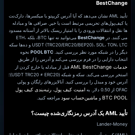
BestChange
تأیید AML نشان می‌دهد که آیا آدرس کریپتو با میکسرها، دارک‌نت
یا کیف‌پول‌های تحریمی مرتبط است یا خیر. صرافی ها و مبادله
ها نقل و انتقالات ورودی را با امتیاز ریسک بالاتر از آستانه مسدود
می کنند. در
BestChange
می‌توانید نه تنها BTC، بلکه ETH،
USDT (TRC20/ERC20/BEP20)، SOL، TON، LTC و ده‌ها سکه
دیگر را در شبکه مورد نظر بررسی کنید.
POOL BTC
نحوه
انتخاب دارایی را در فرم بررسی می‌کند و آدرس را از طریق
خدمات AML BestChange
قبل از مبادله یا خارج کردن از
استخر بررسی می‌کند. سکه و شبکه (USDT TRC20 ≠ ERC20)؛
آدرس خود و مبدل را بررسی کنید. آنالایزرهای رایگان و پولی
امنیت کیف پول
رتبه‌بندی کیف پول
OFAC از 0.50 دلار. به
،
BTC POOL
ماشین‌حساب سود
و
مراجعه کنید.
تأیید AML یک آدرس رمزنگاری‌شده چیست؟
Lander-Money
(AML) کریپتو آدرس و سابقه نقل و انتقالات دریافتی را در ارتباط