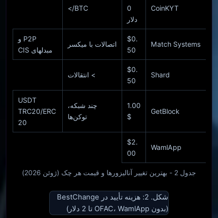
BTC/>
0
CoinKYT
دلار
$0.
P2P و
Match Systems
اتصالات با میکسر
50
مبدلهای CIS
$0.
Shard
>
انتقالات
50
USDT
1.00
چند شبکه،
TRC20/ERC
GetBlock
$
توکن‌ها
20
$2.
WamlApp
00
جدول 2 - بهترین تغییر آنالیزورها و قیمت هر چک (ژوئن 2026)
شکل. 2: هزینه تأیید در BestChange
(بدون OFAC، WamlApp تا 2 دلار)