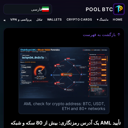
فارسی
ماینینگ ▾
HOME
CRYPTO CARDS
WALLETS
تبادل
پروکسی و VPN
پیش‌ب
↑ بازگشت به فهرست
AML check for crypto address: BTC, USDT,
ETH and 80+ networks
تأیید AML یک آدرس رمزنگاری: بیش از 80 سکه و شبکه