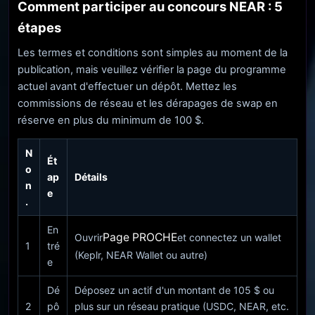
Comment participer au concours NEAR : 5
étapes
Les termes et conditions sont simples au moment de la
publication, mais veuillez vérifier la page du programme
actuel avant d'effectuer un dépôt. Mettez les
commissions de réseau et les dérapages de swap en
réserve en plus du minimum de 100 $.
N
Ét
o
ap
Détails
n
e
.
En
Page PROCHE
Ouvrir
et connectez un wallet
1
tré
(Keplr, NEAR Wallet ou autre)
e
Dé
Déposez un actif d'un montant de 105 $ ou
2
pô
plus sur un réseau pratique (USDC, NEAR, etc.