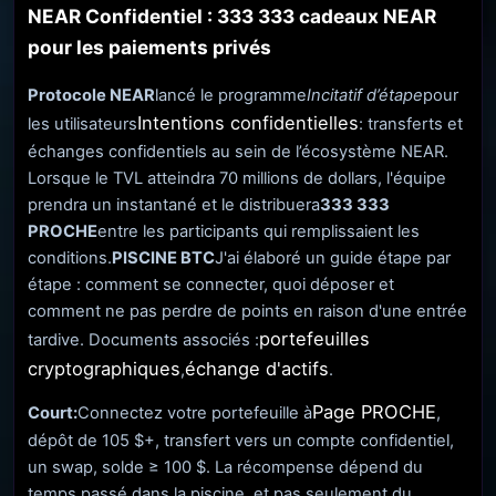
NEAR Confidentiel : 333 333 cadeaux NEAR
pour les paiements privés
Protocole NEAR
lancé le programme
Incitatif d’étape
pour
Intentions confidentielles
les utilisateurs
: transferts et
échanges confidentiels au sein de l’écosystème NEAR.
Lorsque le TVL atteindra 70 millions de dollars, l'équipe
prendra un instantané et le distribuera
333 333
PROCHE
entre les participants qui remplissaient les
conditions.
PISCINE BTC
J'ai élaboré un guide étape par
étape : comment se connecter, quoi déposer et
comment ne pas perdre de points en raison d'une entrée
portefeuilles
tardive. Documents associés :
cryptographiques
échange d'actifs
,
.
Page PROCHE
Court:
Connectez votre portefeuille à
,
dépôt de 105 $+, transfert vers un compte confidentiel,
un swap, solde ≥ 100 $. La récompense dépend du
temps passé dans la piscine, et pas seulement du