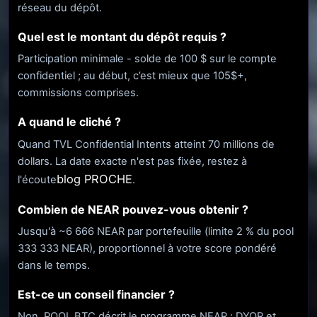
réseau du dépôt.
Quel est le montant du dépôt requis ?
Participation minimale - solde de 100 $ sur le compte
confidentiel ; au début, c’est mieux que 105$+,
commissions comprises.
A quand le cliché ?
Quand TVL Confidential Intents atteint 70 millions de
dollars. La date exacte n'est pas fixée, restez à
blog PROCHE
l'écoute
.
Combien de NEAR pouvez-vous obtenir ?
Jusqu'à ~6 666 NEAR par portefeuille (limite 2 % du pool
333 333 NEAR), proportionnel à votre score pondéré
dans le temps.
Est-ce un conseil financier ?
Non. POOL BTC décrit le programme NEAR ; DYOR et