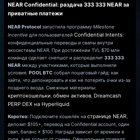
NEAR Confidential: раздача 333 333 NEAR за
приватные платежи
NEAR Protocol
запустила программу
Milestone
Confidential Intents
Incentive
для пользователей
:
конфиденциальные переводы и свапы внутри
экосистемы NEAR. При достижении TVL $70 млн
команда сделает снепшот и распределит
333 333
NEAR
между участниками, которые выполнили
условия.
POOL BTC
собрал пошаговый гайд: как
зайти, что депонировать и как не потерять очки из-за
позднего входа. Смежные материалы:
криптокошельки
обмен активов
Dreamcash
,
,
PERP DEX на Hyperliquid
.
странице NEAR
Коротко:
Подключите кошелёк на
,
депозит $105+, перевод на Confidential account, один
свап, баланс ≥ $100. Награда зависит от времени в
пуле, а не только от суммы. Официальные правила: