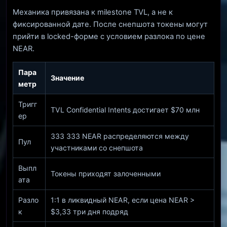
Механика привязана к milestone TVL, а не к
фиксированной дате. После снепшота токены могут
прийти в locked-форме с условием разлока по цене
NEAR.
Пара
Значение
метр
Тригг
TVL Confidential Intents достигает $70 млн
ер
333 333 NEAR распределяются между
Пул
участниками со снепшота
Выпл
Токены приходят залоченными
ата
Разло
1:1 в ликвидный NEAR, если цена NEAR >
к
$3,33 три дня подряд