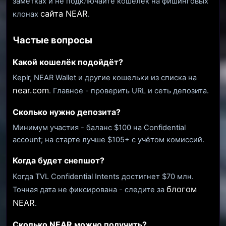
заметках и не подключайте кошелёк на фишинговых
сайта NEAR
клонах
.
Частые вопросы
Какой кошелёк подойдёт?
Keplr, NEAR Wallet и другие кошельки из списка на
near.com
. Главное - проверить URL и сеть депозита.
Сколько нужно депозита?
Минимум участия - баланс $100 на Confidential
account; на старте лучше $105+ с учётом комиссий.
Когда будет снепшот?
Когда TVL Confidential Intents достигнет $70 млн.
блогом
Точная дата не фиксирована - следите за
NEAR
.
Сколько NEAR можно получить?