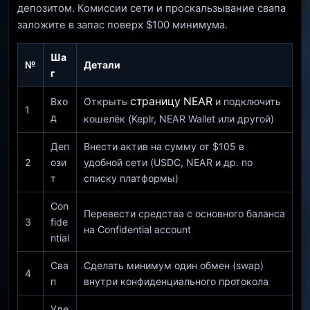
депозитом. Комиссии сети и проскальзывание свапа
заложите в запас поверх $100 минимума.
Ша
№
Детали
г
страницу NEAR
Вхо
Открыть
и подключить
1
д
кошелёк (Keplr, NEAR Wallet или другой)
Деп
Внести актив на сумму от $105 в
2
ози
удобной сети (USDC, NEAR и др. по
т
списку платформы)
Con
Перевести средства с основного баланса
3
fide
на Confidential account
ntial
Сва
Сделать минимум один обмен (swap)
4
п
внутри конфиденциального протокола
Уде