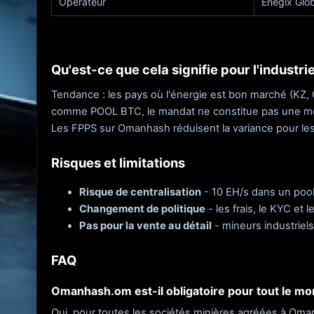
Opérateur
Enegix Glob
Qu'est-ce que cela signifie pour l'industrie
Tendance : les pays où l'énergie est bon marché (KZ, O
comme POOL BTC, le mandat ne constitue pas une menac
Les FPPS sur Omanhash réduisent la variance pour les p
Risques et limitations
Risque de centralisation
- 10 EH/s dans un pool 
Changement de politique
- les frais, le KYC et 
Pas pour la vente au détail
- mineurs industriel
FAQ
Omanhash.om est-il obligatoire pour tout le mo
Oui, pour toutes les sociétés minières agréées à Oman 