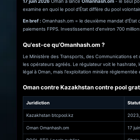
17 juin 2026
Oman a lancé
Omanhash.om
- le seul po
examine en quoi le pool d'État diffère du pool volontair
En bref :
Omanhash.om = le deuxième mandat d'État d'En
paiements FPPS. Investissement d'environ 700 millions
Qu'est-ce qu'Omanhash.om ?
Le Ministère des Transports, des Communications et
les opérateurs agréés. Le régulateur voit le hashrate
légal à Oman, mais l'exploitation minière réglementée 
Oman contre Kazakhstan contre pool grat
Juridiction
Statu
Kazakhstan btcpool.kz
2023, 
Oman Omanhash.om
17 ju