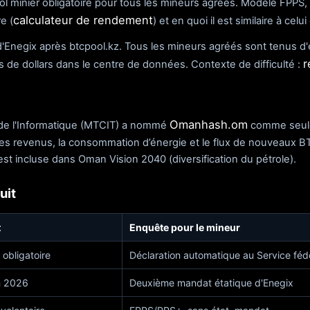
ol minier obligatoire pour tous les mineurs agréés. Modèle FPPS, 
calculateur de rendement
e (
) et en quoi il est similaire à cel
egix après btcpool.kz. Tous les mineurs agréés sont tenus d'expl
r
 de dollars dans le centre de données. Contexte de difficulté :
Omanhash.om
 de l'Informatique (MTCIT) a nommé
comme seule 
, les revenus, la consommation d’énergie et le flux de nouveaux B
est incluse dans Oman Vision 2040 (diversification du pétrole).
uit
t
Enquête pour le mineur
obligatoire
Déclaration automatique au Service féd
in 2026
Deuxième mandat étatique d'Enegix