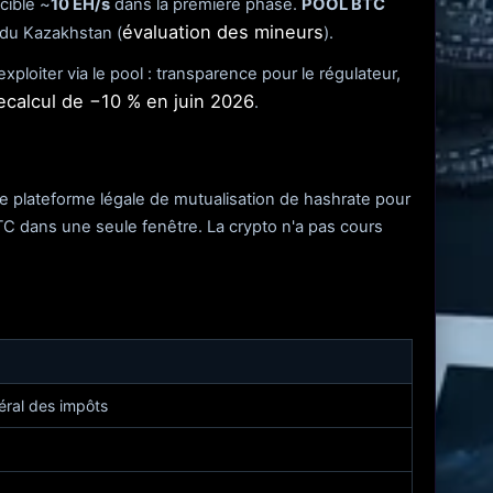
cible ~
10 EH/s
dans la première phase.
POOL BTC
évaluation des mineurs
ui du Kazakhstan (
).
oiter via le pool : transparence pour le régulateur,
ecalcul de −10 % en juin 2026
.
plateforme légale de mutualisation de hashrate pour
TC dans une seule fenêtre. La crypto n'a pas cours
éral des impôts