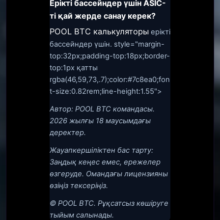
Ерікті бассейндер үшін ASIC-
ті қай жерде санау керек?
POOL BTC калькуляторы
ерікті
бассейндер үшін. style="margin-
top:32px;padding-top:18px;border-
top:1px қатты
rgba(46,59,73,.7);color:#7c8ea0;fon
t-size:0.82rem;line-height:1.55">
Автор: POOL BTC командасы.
2026 жылғы 18 маусымдағы
деректер.
Жауапкершіліктен бас тарту:
Заңдық кеңес емес, ережелер
өзгеруде. Омандағы лицензияны
өзіңіз тексеріңіз.
© POOL BTC. Рұқсатсыз көшіруге
тыйым салынады.