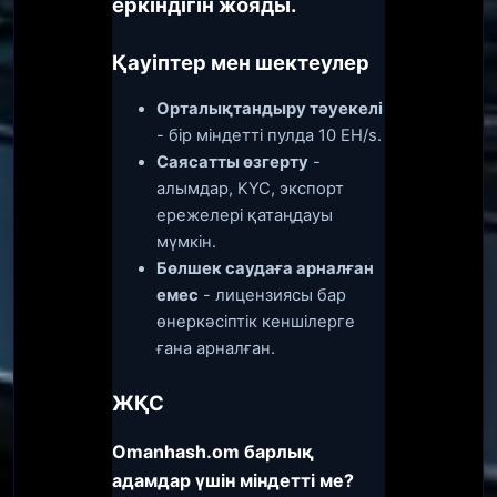
еркіндігін жояды.
Қауіптер мен шектеулер
Орталықтандыру тәуекелі
- бір міндетті пулда 10 EH/s.
Саясатты өзгерту
-
алымдар, KYC, экспорт
ережелері қатаңдауы
мүмкін.
Бөлшек саудаға арналған
емес
- лицензиясы бар
өнеркәсіптік кеншілерге
ғана арналған.
ЖҚС
Omanhash.om барлық
адамдар үшін міндетті ме?