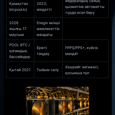
Федералдық салық
Қазақстан
2023,
қызметіне автоматты
btcpool.kz
міндетті
түрде есеп беру
2026
Enegix екінші
жылғы 17
мемлекеттік
маусым
мандаты
POOL BTC /
Ерікті
FPPS/PPS+, күйсіз.
қоғамдық
таңдау
мандат
бассейндер
Хэшрейт нәтижесі,
Қытай 2021
Тыйым салу
қосымша пул