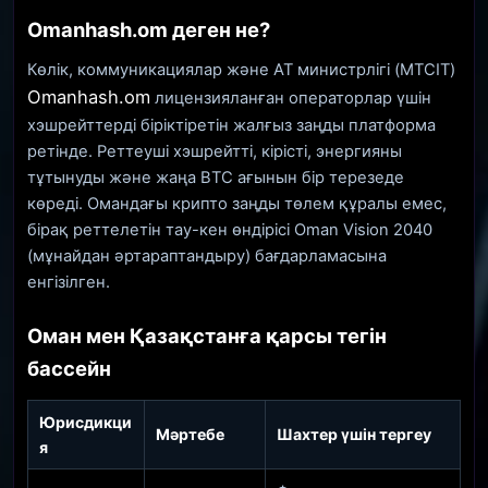
Omanhash.om деген не?
Көлік, коммуникациялар және АТ министрлігі (MTCIT)
Omanhash.om
лицензияланған операторлар үшін
хэшрейттерді біріктіретін жалғыз заңды платформа
ретінде. Реттеуші хэшрейтті, кірісті, энергияны
тұтынуды және жаңа BTC ағынын бір терезеде
көреді. Омандағы крипто заңды төлем құралы емес,
бірақ реттелетін тау-кен өндірісі Oman Vision 2040
(мұнайдан әртараптандыру) бағдарламасына
енгізілген.
Оман мен Қазақстанға қарсы тегін
бассейн
Юрисдикци
Мәртебе
Шахтер үшін тергеу
я