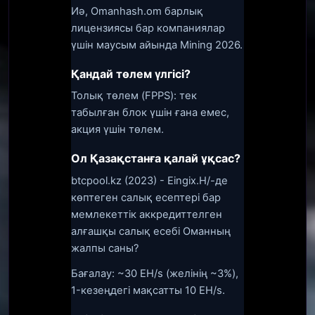
Иә, Omanhash.om барлық
лицензиясы бар компаниялар
үшін маусым айында Mining 2026.
Қандай төлем үлгісі?
Толық төлем (FPPS): тек
табылған блок үшін ғана емес,
акция үшін төлем.
Ол Қазақстанға қалай ұқсас?
btcpool.kz (2023) - Eingix.H/-де
көптеген салық есептері бар
мемлекеттік аккредиттелген
алғашқы салық есебі Оманның
жалпы саны?
Бағалау: ~30 EH/s (желінің ~3%),
1-кезеңдегі мақсатты 10 EH/s.