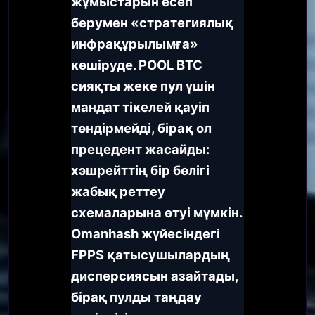
жұмыстарын есеп
берумен «стратегиялық
инфрақұрылымға»
көшіруде. POOL BTC
сияқты жеке пул үшін
мандат тікелей қауіп
төндірмейді, бірақ ол
прецедент жасайды:
хэшрейттің бір бөлігі
жабық реттеу
схемаларына өтуі мүмкін.
Omanhash жүйесіндегі
FPPS қатысушылардың
дисперсиясын азайтады,
бірақ пулды таңдау