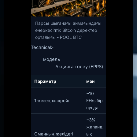
Парсы шығанағы аймағындағы
өнеркәсіптік Bitcoin деректер
орталығы - POOL BTC
Technical>
модель
Акцияға төлеу (FPPS)
Параметр
мән
~10
1-кезең хэшрейт
EH/s бір
пулда
~3%
жаһанд
Оманның желідегі
ық