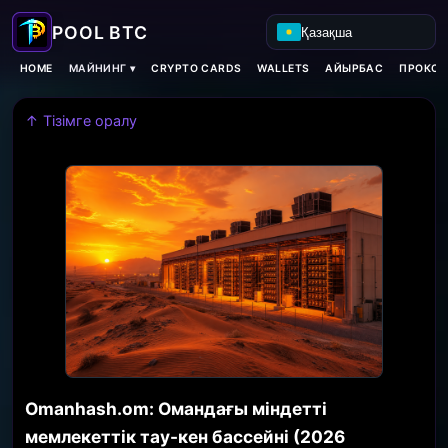
Қазақша
МАЙНИНГ ▾
HOME
CRYPTO CARDS
WALLETS
АЙЫРБАС
ПРОКСИ
↑ Тізімге оралу
Omanhash.om: Омандағы міндетті
мемлекеттік тау-кен бассейні (2026