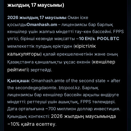
жылдың 17 маусымы)
2026 жылдың 17 маусымы
Оман іске
қосылды
Omanhash.om
– лицензиясы бар барлық
кеншілер үшін жалғыз міндетті тау-кен бассейні. FPPS
үлгісі, бірінші кезеңде мақсатты ~
10 EH/s
.
POOL BTC
кірістілік
мемлекеттік пулдың еріктіден (
калькуляторы
) қалай ерекшеленетінін және оның
кеншілер
Қазақстанға қаншалықты ұқсас екенін (
рейтингі
) зерттейді.
Қысқаша:
Omanhash.amte of the second state = after
the secondegegdaomte. btcpool.kz. Барлық
лицензиясы бар кеншілер бассейн арқылы өндіруге
міндетті: реттеуші үшін ашықтық, FPPS төлемдері.
Дата орталығына ~700 миллион доллар инвестиция.
2026 жылдың маусымында
Қиындық контексті:
−10% қайта есептеу
.