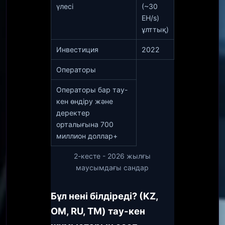
үлесі
(~30
EH/s)
ұлттық)
Инвестиция
2022
Операторы
Операторы бар тау-
кен өндіру және
деректер
орталығына 700
миллион доллар+
2-кесте - 2026 жылғы
маусымдағы сандар
Бұл нені білдіреді? (KZ,
OM, RU, TM) тау-кен