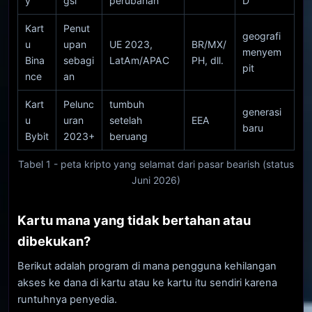
y
gsi
perubahan
D
Kart
Penut
geografi
u
upan
UE 2023,
BR/MX/
menyem
Bina
sebagi
LatAm/APAC
PH, dll.
pit
nce
an
Kart
Pelunc
tumbuh
generasi
u
uran
setelah
EEA
baru
Bybit
2023+
beruang
Tabel 1 - peta kripto yang selamat dari pasar bearish (status
Juni 2026)
Kartu mana yang tidak bertahan atau
dibekukan?
Berikut adalah program di mana pengguna kehilangan
akses ke dana di kartu atau ke kartu itu sendiri karena
runtuhnya penyedia.