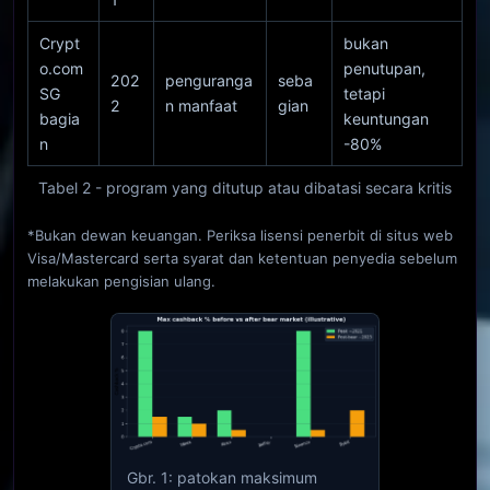
Crypt
bukan
o.com
penutupan,
202
penguranga
seba
SG
tetapi
2
n manfaat
gian
bagia
keuntungan
n
-80%
Tabel 2 - program yang ditutup atau dibatasi secara kritis
*Bukan dewan keuangan. Periksa lisensi penerbit di situs web
Visa/Mastercard serta syarat dan ketentuan penyedia sebelum
melakukan pengisian ulang.
Gbr. 1: patokan maksimum