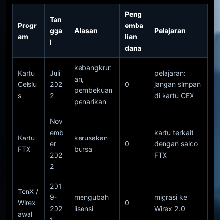
Peng
Tan
Progr
emba
gga
Alasan
Pelajaran
am
lian
l
dana
kebangkrut
Kartu
Juli
pelajaran:
an,
Celsiu
202
0
jangan simpan
pembekuan
s
2
di kartu CEX
penarikan
Nov
emb
kartu terkait
Kartu
kerusakan
er
0
dengan saldo
FTX
bursa
202
FTX
2
201
TenX /
9-
mengubah
migrasi ke
Wirex
0
202
lisensi
Wirex 2.0
awal
1