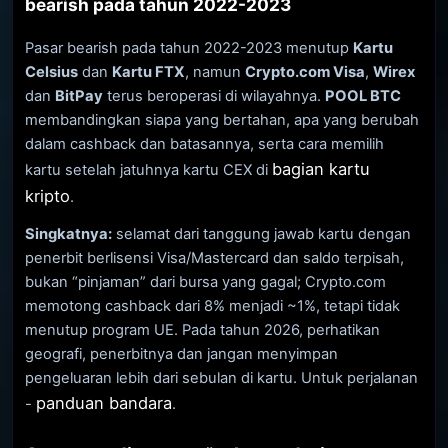
bearish pada tahun 2022-2023
Pasar bearish pada tahun 2022-2023 menutup
Kartu
Celsius
dan
Kartu FTX
, namun
Crypto.com Visa
,
Wirex
dan
BitPay
terus beroperasi di wilayahnya.
POOL BTC
membandingkan siapa yang bertahan, apa yang berubah
dalam cashback dan batasannya, serta cara memilih
bagian kartu
kartu setelah jatuhnya kartu CEX di
kripto
.
Singkatnya:
selamat dari tanggung jawab kartu dengan
penerbit berlisensi Visa/Mastercard dan saldo terpisah,
bukan “pinjaman” dari bursa yang gagal; Crypto.com
memotong cashback dari 8% menjadi ~1%, tetapi tidak
menutup program UE. Pada tahun 2026, perhatikan
geografi, penerbitnya dan jangan menyimpan
pengeluaran lebih dari sebulan di kartu. Untuk perjalanan
panduan bandara
-
.