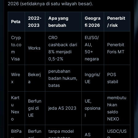
2026 (setidaknya di satu wilayah besar).
2022-
Apa yang
Geogra
Penerbit
Peta
2023
berubah
fi 2026
/ risk
Cryp
CRO
EU/SG/
to.co
cashback dari
AU,
Penerbit
Works
m
8% menjadi
50+
Foris MT
Visa
0,5-2%
negara
perubahan
Wire
Bekerj
Inggris/
POS
badan hukum,
x
a
UE
stabil
batas
Kart
membutu
Berfun
UE,
u
hkan
gsi di
jeda AS 2023
opsiona
Nex
saldo
UE
l
o
NEXO
BitPa
Berfun
tanpa model
USDC/US
AS