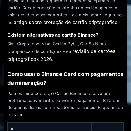
(hacking, bloqueio regulatório) também se aplicam ao
cartão. Recomendação: mantenha no cartão apenas o
valor das despesas correntes. Leia mais sobre segurança
artigo sobre proteção de cartão criptográfico
em
.
Existem alternativas ao cartão Binance?
Sim: Crypto.com Visa, Cartão Bybit, Cartão Nexo.
revisão de cartões
Comparação de condições - em
criptográficos 2026
.
Como usar o Binance Card com pagamentos
de mineração?
Para os mineradores, o Cartão Binance resolve um
problema conveniente: converter pagamentos BTC em
despesas diárias sem trocadores adicionais. Esquema de
trabalho:
E