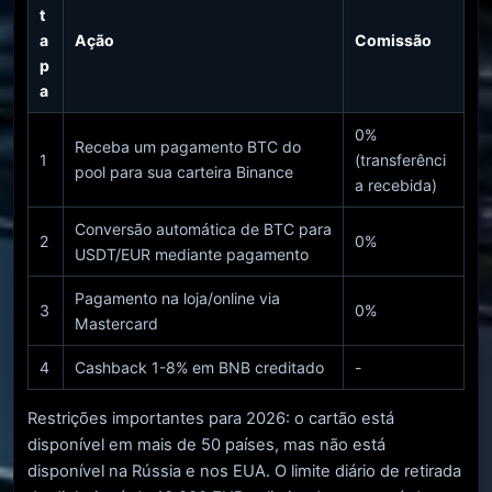
t
a
Ação
Comissão
p
a
0%
Receba um pagamento BTC do
1
(transferênci
pool para sua carteira Binance
a recebida)
Conversão automática de BTC para
2
0%
USDT/EUR mediante pagamento
Pagamento na loja/online via
3
0%
Mastercard
4
Cashback 1-8% em BNB creditado
-
Restrições importantes para 2026: o cartão está
disponível em mais de 50 países, mas não está
disponível na Rússia e nos EUA. O limite diário de retirada