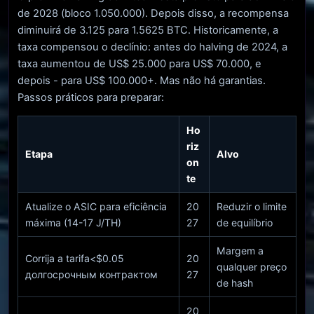
​​de 2028 (bloco 1.050.000). Depois disso, a recompensa
diminuirá de 3.125 para 1.5625 BTC. Historicamente, a
taxa compensou o declínio: antes do halving de 2024, a
taxa aumentou de US$ 25.000 para US$ 70.000, e
depois - para US$ 100.000+. Mas não há garantias.
Passos práticos para preparar:
Ho
riz
Etapa
Alvo
on
te
Atualize o ASIC para eficiência
20
Reduzir o limite
máxima (14-17 J/TH)
27
de equilíbrio
Margem a
Corrija a tarifa<$0.05
20
qualquer preço
долгосрочным контрактом
27
de hash
20