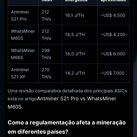
Antminer
212
16,1 J/TH
~US$ 4.500
S21 Pro
TH/s
WhatsMiner
212
18,5 J/TH
~US$ 4.200
M60S
TH/s
WhatsMiner
298
16,0 J/TH
~US$ 6.000
M66S
TH/s
Antminer
270
14,2 J/TH
~US$ 7.000
S21 XP
TH/s
Uma revisão comparativa detalhada dos principais ASICs
Antminer S21 Pro vs WhatsMiner
está no artigo
M60S
.
Como a regulamentação afeta a mineração
em diferentes países?