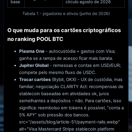
base
círculo agosto de 2026
Tabela 1 - jogadores e ativos (junho de 2026)
O que muda para os cartões criptográficos
no ranking POOL BTC
Plasma One
- autocustódia + gastos com Visa;
ganha se a rampa de acesso ficar mais barata.
Jupiter Global
- remessas e contas em USD/EUR;
compete pelo mesmo fluxo de USDC.
Trocar cartões
(Bybit, OKX) - UX de custódia, mas
familiar; negociação CLARITY Act: recompensas de
stablecoin baseadas em atividades ok, juros
semelhantes a depósitos - não. Para cartões, isso
significa: reembolso em tokens é possível, “conta a
5% APY” sob pressão dos bancos.
src="/assets/blog/article-51/payment-rails.webp"
alt="Visa Mastercard Stripe stablecoin platform