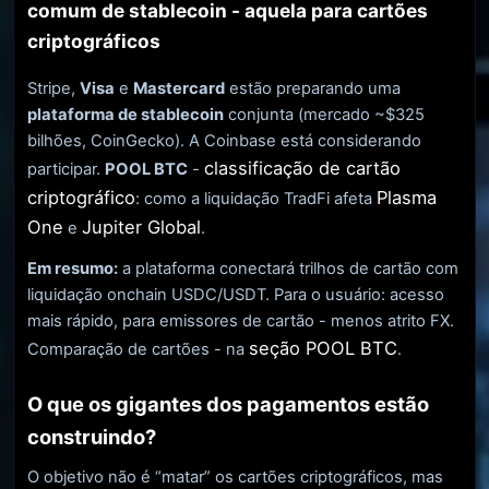
comum de stablecoin - aquela para cartões
criptográficos
Stripe,
Visa
e
Mastercard
estão preparando uma
plataforma de stablecoin
conjunta (mercado ~$325
bilhões, CoinGecko). A Coinbase está considerando
classificação de cartão
participar.
POOL BTC
-
criptográfico
Plasma
: como a liquidação TradFi afeta
One
Jupiter Global
e
.
Em resumo:
a plataforma conectará trilhos de cartão com
liquidação onchain USDC/USDT. Para o usuário: acesso
mais rápido, para emissores de cartão - menos atrito FX.
seção POOL BTC
Comparação de cartões - na
.
O que os gigantes dos pagamentos estão
construindo?
O objetivo não é “matar” os cartões criptográficos, mas