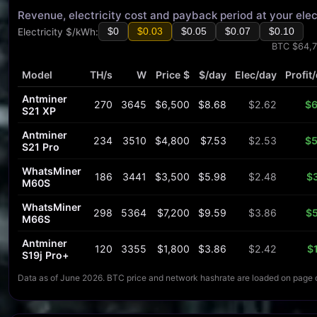
Revenue, electricity cost and payback period at your elect
Electricity $/kWh:
$0
$0.03
$0.05
$0.07
$0.10
BTC $64,7
Model
TH/s
W
Price $
$/day
Elec/day
Profit
Antminer
270
3645
$6,500
$8.68
$2.62
$6
S21 XP
Antminer
234
3510
$4,800
$7.53
$2.53
$5
S21 Pro
WhatsMiner
186
3441
$3,500
$5.98
$2.48
$
M60S
WhatsMiner
298
5364
$7,200
$9.59
$3.86
$5
M66S
Antminer
120
3355
$1,800
$3.86
$2.42
$
S19j Pro+
Data as of June 2026. BTC price and network hashrate are loaded on page 