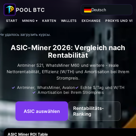
Deutsch
MINING ▾
START
KARTEN
WALLETS
EXCHANGE
PROXYS UND VP
Не удалось загрузить курсы.
ASIC-Miner 2026: Vergleich nach
Rentabilität
Antminer S21, WhatsMiner M60 und weitere - reale
Nettorentabilität, Effizienz (W/TH) und Amortisation bei Ihrem
Strompreis.
Antminer, WhatsMiner, Avalon
Echte $/Tag und W/TH
Amortisation bei Ihrem Strompreis
Rentabilitäts-
ASIC auswählen
Ranking
ASIC Miner ROI Table