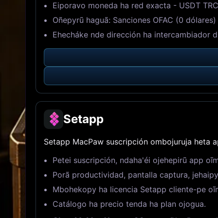
Eiporavo moneda ha red exacta - USDT TRC
Oñepyrũ haguã: Sanciones OFAC (0 dólares) +
Ehecháke nde dirección ha intercambiador d
Setapp
Setapp MacPaw suscripción ombojuruja heta a
Petei suscripción, ndaha'éi ojehepirũ app oĩ
Porã productividad, pantalla captura, jehai
Mbohekopy ha licencia Setapp cliente-pe oĩ
Catálogo ha precio tenda ha plan ojogua.