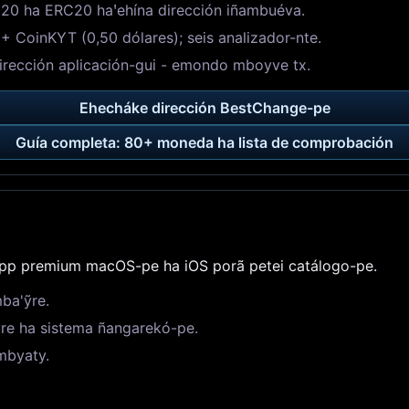
20 ha ERC20 haꞌehína dirección iñambuéva.
 CoinKYT (0,50 dólares); seis analizador-nte.
irección aplicación-gui - emondo mboyve tx.
Ehecháke dirección BestChange-pe
Guía completa: 80+ moneda ha lista de comprobación
pp premium macOS-pe ha iOS porã petei catálogo-pe.
mba'ỹre.
pyre ha sistema ñangarekó-pe.
mbyaty.