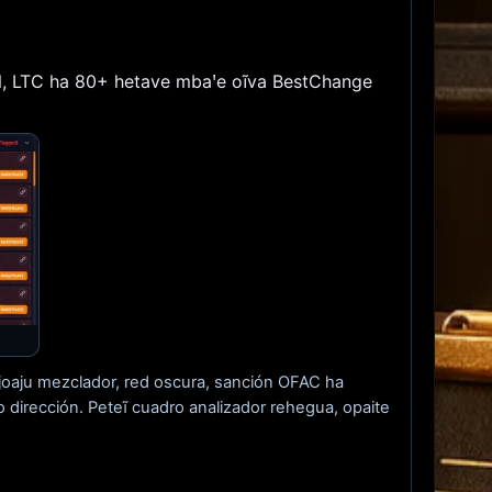
, LTC ha 80+ hetave mbaꞌe oĩva BestChange
oaju mezclador, red oscura, sanción OFAC ha
 dirección. Peteĩ cuadro analizador rehegua, opaite