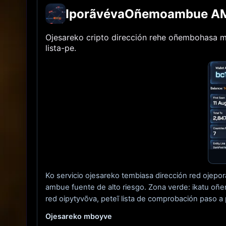
IporãvévaOñemoambue A
Ojesareko cripto dirección rehe oñembohasa
lista-pe.
Ko servicio ojesareko tembiasa dirección red oje
ambue fuente de alto riesgo. Zona verde: ikatu oñem
red oipytyvõva, peteĩ lista de comprobación paso a
Ojesareko mboyve