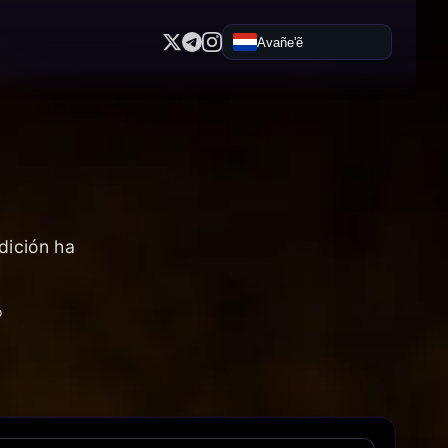
Avañe'ẽ
dición ha
o