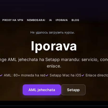
PROXY HA VPN
NEMBOSARAI
IA
IPORAVA
BLOG
Не удалось загрузить курсы.
Iporava
ge AML jehechata ha Setapp marandu: servicio, con
enlace.
AML: 80+ moneda ha red
Setapp Mac ha iOS
Enlace direct
AML jehechata
Setapp