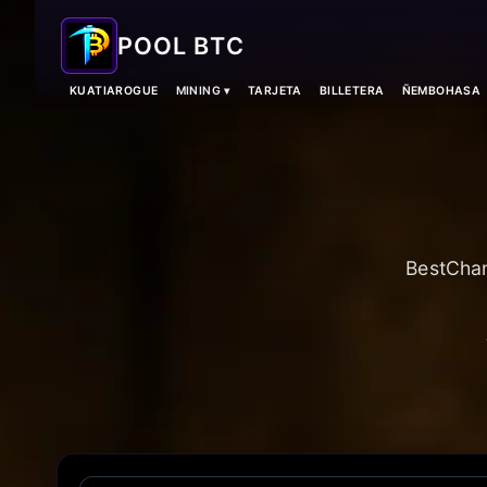
POOL BTC
KUATIAROGUE
MINING ▾
TARJETA
BILLETERA
ÑEMBOHASA
BestChan