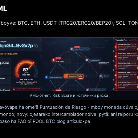
ML
 mboyve: BTC, ETH, USDT (TRC20/ERC20/BEP20), SOL, TON
AML-отчёт: Risk Score и источники риска
poravóvape ha ome'ë Puntuación de Riesgo - mboy moneda oúva oj
ondo; hovy: ojesareko intercambiador ndive; pytã: ani reiporu ko
 paso ha FAQ oĩ POOL BTC blog artículo-pe.