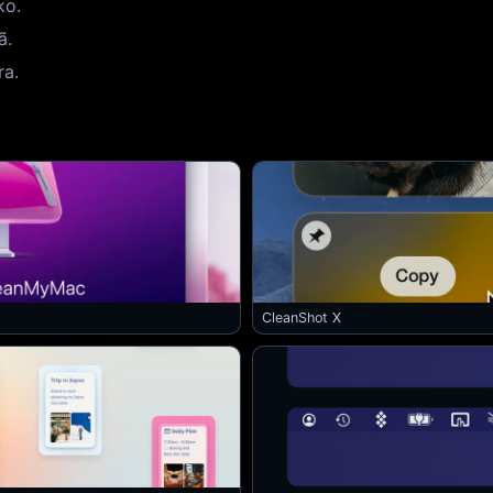
ko.
ã.
ra.
CleanShot X