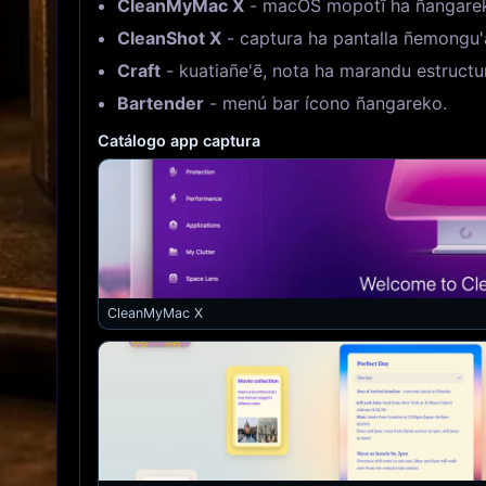
CleanMyMac X
- macOS mopotĩ ha ñangare
CleanShot X
- captura ha pantalla ñemongu'
Craft
- kuatiañe'ẽ, nota ha marandu estructu
Bartender
- menú bar ícono ñangareko.
Catálogo app captura
CleanMyMac X