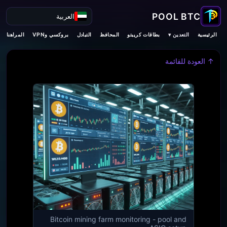
العربية
التعدين ▾
الرئيسية
بطاقات كريبتو
المحافظ
التبادل
بروكسي وVPN
المراهنات
↑ العودة للقائمة
Bitcoin mining farm monitoring - pool and