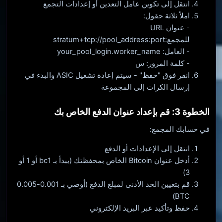
انتقل إلى تكوين عامل التعدين أو إعدادات التجمع
املأ ثلاثة حقول:
- عنوان URL
للمجمع:stratum+tcp://pool_address:port
- العامل: your_pool_login.worker_name
- كلمة المرور: س
انقر فوق "حفظ" - سيتم إعادة تشغيل ASIC والبدء في
إرسال الكرات إلى المجموعة
الخطوة 3: قم بإعداد عنوان الدفع الخاص بك
في حسابك المجمع:
انتقل إلى الإعدادات أو الدفع
أدخل عنوان Bitcoin الخاص بمحفظتك (يبدأ بـ bc1 أو 1 أو
3)
قم بتعيين الحد الأدنى لمبلغ الدفع (أوصي بـ 0.001-0.005
BTC)
حفظ وتأكيد عبر البريد الإلكتروني