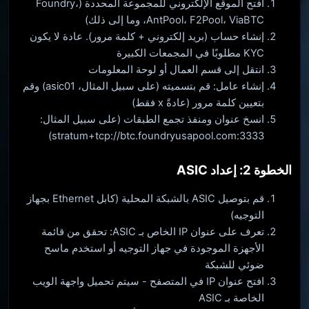
افتح الموقع الإلكتروني للمجموعة المحددة (Foundry،
AntPool، F2Pool، ViaBTC، وما إلى ذلك)
إنشاء حساب (بريد إلكتروني + كلمة مرور). عادة لا يكون
KYC مطلوبًا في المجمعات الكبيرة
انتقل إلى قسم العمال أو لوحة المعلومات
إنشاء عامل: قم بتسميته (على سبيل المثال، asic01) وقم
بتعيين كلمة مرور (عادةً x فقط)
انسخ عنوان ومنفذ تجمع الطبقات (على سبيل المثال:
stratum+tcp://btc.foundryusapool.com:3333)
الخطوة 2: إعداد ASIC
قم بتوصيل ASIC بالشبكة المحلية (كابل Ethernet بجهاز
التوجيه)
تعرف على عنوان IP الخاص بـ ASIC: تحقق من قائمة
الأجهزة الموجودة في جهاز التوجيه أو استخدم ماسح
ضوئي للشبكة
افتح عنوان IP في المتصفح - سيتم تحميل واجهة الويب
الخاصة بـ ASIC