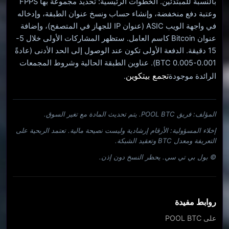
بالنسبة للمبتدئين. الخطوات الرئيسية: تحديد مجموعة بها FPPS
وعتبة دفع منخفضة، وإنشاء حساب ونسخ عنوان الطبقة، وإدخاله
في واجهة الويب ASIC (عنوان IP للجهاز في المتصفح)، وإضافة
عنوان Bitcoin كاسم العامل. ستظهر المشاركات الأولى خلال 5-
15 دقيقة. الدفعة الأولى تكون عند الوصول إلى الحد الأدنى (عادةً
0.001-0.005 BTC). عناوين الطبقة الحالية وشروط المجمعات
تجمع بيتكوين
الرائدة موجودة
.
المؤلف: فريق POOL BTC. يتم تحديث المادة مع تغير السوق.
إخلاء المسؤولية: الأرقام إرشادية وليست نصيحة مالية. تعتمد الربحية على
التعريفة ومعدل BTC وتعقيد الشبكة.
© بول بي تي سي. يحظر النسخ دون إذن.
روابط مفيدة
على POOL BTC