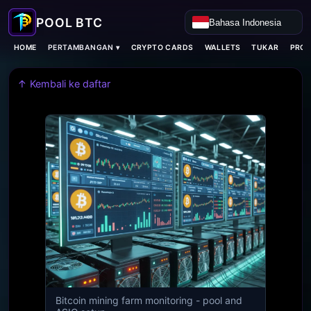
Bahasa Indonesia
PERTAMBANGAN ▾
HOME
CRYPTO CARDS
WALLETS
TUKAR
PROX
↑ Kembali ke daftar
Bitcoin mining farm monitoring - pool and