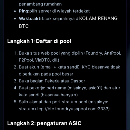
penambang rumahan
Ping:
pilih server di wilayah terdekat
KOLAM RENANG
Waktu aktif:
cek sejarahnya di
BTC
Langkah 1: Daftar di pool
Buka situs web pool yang dipilih (Foundry, AntPool,
F2Pool, ViaBTC, dll.)
Buat akun (email + kata sandi). KYC biasanya tidak
diperlukan pada pool besar
Buka bagian Pekerja atau Dasbor
Buat pekerja: beri nama (misalnya, asic01) dan atur
kata sandi (biasanya hanya x)
Salin alamat dan port stratum pool (misalnya:
stratum+tcp://btc.foundryusapool.com:3333)
Langkah 2: pengaturan ASIC