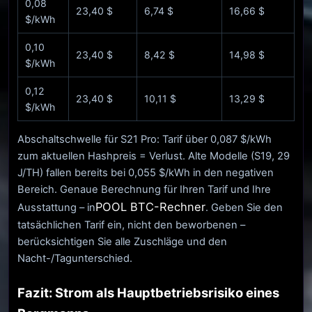
0,08
23,40 $
6,74 $
16,66 $
$/kWh
0,10
23,40 $
8,42 $
14,98 $
$/kWh
0,12
23,40 $
10,11 $
13,29 $
$/kWh
Abschaltschwelle für S21 Pro: Tarif über 0,087 $/kWh
zum aktuellen Hashpreis = Verlust. Alte Modelle (S19, 29
J/TH) fallen bereits bei 0,055 $/kWh in den negativen
Bereich. Genaue Berechnung für Ihren Tarif und Ihre
POOL BTC-Rechner
Ausstattung – in
. Geben Sie den
tatsächlichen Tarif ein, nicht den beworbenen –
berücksichtigen Sie alle Zuschläge und den
Nacht-/Tagunterschied.
Fazit: Strom als Hauptbetriebsrisiko eines