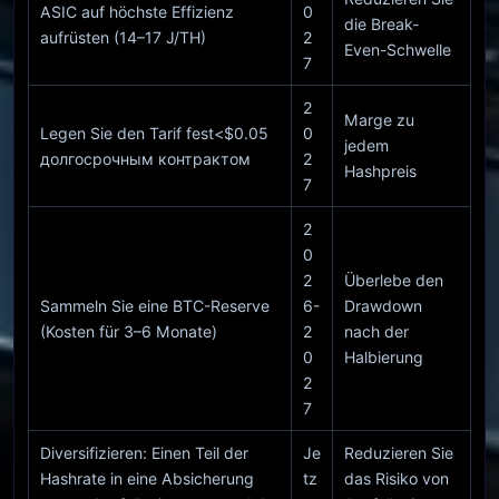
ASIC auf höchste Effizienz
0
die Break-
aufrüsten (14–17 J/TH)
2
Even-Schwelle
7
2
Marge zu
Legen Sie den Tarif fest<$0.05
0
jedem
долгосрочным контрактом
2
Hashpreis
7
2
0
2
Überlebe den
Sammeln Sie eine BTC-Reserve
6-
Drawdown
(Kosten für 3–6 Monate)
2
nach der
0
Halbierung
2
7
Diversifizieren: Einen Teil der
Je
Reduzieren Sie
Hashrate in eine Absicherung
tz
das Risiko von