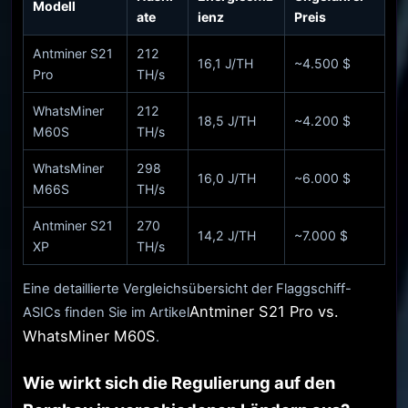
Modell
ate
ienz
Preis
Antminer S21
212
16,1 J/TH
~4.500 $
Pro
TH/s
WhatsMiner
212
18,5 J/TH
~4.200 $
M60S
TH/s
WhatsMiner
298
16,0 J/TH
~6.000 $
M66S
TH/s
Antminer S21
270
14,2 J/TH
~7.000 $
XP
TH/s
Eine detaillierte Vergleichsübersicht der Flaggschiff-
Antminer S21 Pro vs.
ASICs finden Sie im Artikel
WhatsMiner M60S
.
Wie wirkt sich die Regulierung auf den