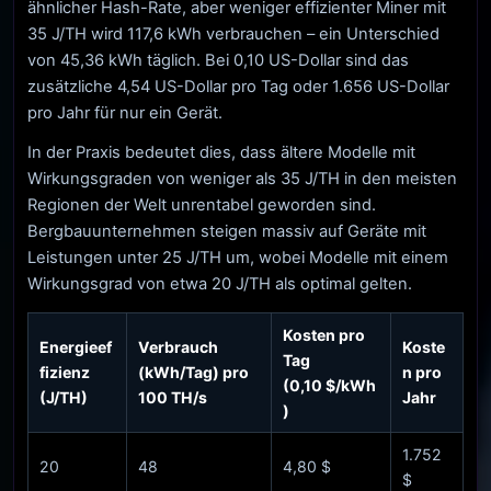
ähnlicher Hash-Rate, aber weniger effizienter Miner mit
35 J/TH wird 117,6 kWh verbrauchen – ein Unterschied
von 45,36 kWh täglich. Bei 0,10 US-Dollar sind das
zusätzliche 4,54 US-Dollar pro Tag oder 1.656 US-Dollar
pro Jahr für nur ein Gerät.
In der Praxis bedeutet dies, dass ältere Modelle mit
Wirkungsgraden von weniger als 35 J/TH in den meisten
Regionen der Welt unrentabel geworden sind.
Bergbauunternehmen steigen massiv auf Geräte mit
Leistungen unter 25 J/TH um, wobei Modelle mit einem
Wirkungsgrad von etwa 20 J/TH als optimal gelten.
Kosten pro
Energieef
Verbrauch
Koste
Tag
fizienz
(kWh/Tag) pro
n pro
(0,10 $/kWh
(J/TH)
100 TH/s
Jahr
)
1.752
20
48
4,80 $
$