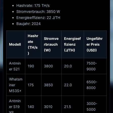
Hashrate: 175 TH/s
Stromverbrauch: 3850 W
Energieeffizienz: 22 J/TH
Baujahr: 2024
Hashr
Stromve
Energieef
Ungefähr
ate
Modell
rbrauch
fizienz
er Preis
(TH/s
(W)
(J/TH)
(USD)
)
Antmin
7500-
190
3800
20.0
er S21
9000
Whatsm
6500-
iner
175
3850
22.0
8000
M53S+
Antmin
3000-
er S19
140
3010
21.5
5000
XP