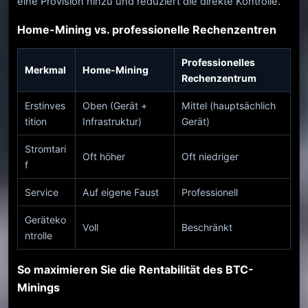
eine Provision hinzu und reduziert die direkte Kontrolle.
Home-Mining vs. professionelle Rechenzentren
Professionelles
Merkmal
Home-Mining
Rechenzentrum
Erstinves
Oben (Gerät +
Mittel (hauptsächlich
tition
Infrastruktur)
Gerät)
Stromtari
Oft höher
Oft niedriger
f
Service
Auf eigene Faust
Professionell
Geräteko
Voll
Beschränkt
ntrolle
So maximieren Sie die Rentabilität des BTC-
Minings