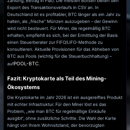
Zahlung, Betrag in Fiat). Die meisten Börsen bieten den
Export des Transaktionsverlaufs in CSV an. In
Deutschland ist es profitabler, BTC länger als ein Jahr zu
halten, als „frische“ Münzen auszugeben – der Gewinn
wird nicht besteuert. Für Miner, die regelmäßig BTC
erhalten, empfiehlt es sich, bei der Ermittlung der Basis
einen Steuerberater zur FIFO/LIFO-Methode zu
konsultieren. Aktuelle Provisionen für das Abheben von
BTC aus Pools (wichtig für die Steuerbuchhaltung) –
POOL-BTC
auf
.
Fazit: Kryptokarte als Teil des Mining-
Ökosystems
Die Kryptokarte im Jahr 2026 ist ein ausgereiftes Produkt
mit echter Infrastruktur. Für den Miner löst es das
Problem, „wie man BTC für regelmäßige Einkäufe
ausgibt“, ohne zusätzliche Schritte. Die Wahl der Karte
hängt von Ihrem Wohnsitzland, der bevorzugten