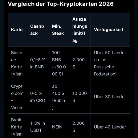
Vergleich der Top-Kryptokarten 2026
Ausza
Cashb
Min.
hlungs
Karte
Verfügbarkeit
ack
Steak
limit/T
ag
Binan
100
Über 50 Länder
ce-
0,1-8 %
BNB
2.000
(keine
Karte
in BNB
(~60.0
$
Russische
(Visa)
00 $)
Föderation)
Crypt
ab
o.com
0-5 %
400 $
10.000
Über 30 Länder
-
im CRO
(Rubin
$
Visum
)
Bybit-
1-3% in
2.000
Karte
NEIN
Über 40 Länder
USDT
$
(Visa)