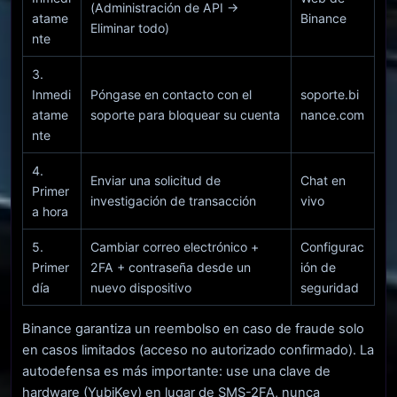
(Administración de API ->
atame
Binance
Eliminar todo)
nte
3.
Inmedi
Póngase en contacto con el
soporte.bi
atame
soporte para bloquear su cuenta
nance.com
nte
4.
Enviar una solicitud de
Chat en
Primer
investigación de transacción
vivo
a hora
5.
Cambiar correo electrónico +
Configurac
Primer
2FA + contraseña desde un
ión de
día
nuevo dispositivo
seguridad
Binance garantiza un reembolso en caso de fraude solo
en casos limitados (acceso no autorizado confirmado). La
autodefensa es más importante: use una clave de
hardware (YubiKey) en lugar de SMS-2FA, nunca