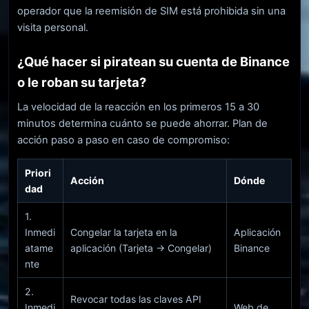
operador que la reemisión de SIM está prohibida sin una
visita personal.
¿Qué hacer si piratean su cuenta de Binance
o le roban su tarjeta?
La velocidad de la reacción en los primeros 15 a 30
minutos determina cuánto se puede ahorrar. Plan de
acción paso a paso en caso de compromiso:
Priori
Acción
Dónde
dad
1.
Inmedi
Congelar la tarjeta en la
Aplicación
atame
aplicación (Tarjeta -> Congelar)
Binance
nte
2.
Revocar todas las claves API
Inmedi
Web de