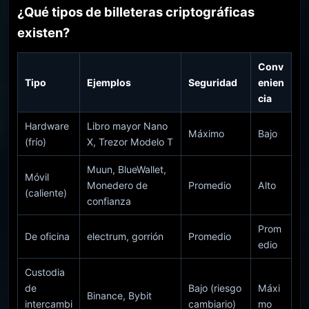
¿Qué tipos de billeteras criptográficas
existen?
Conv
Tipo
Ejemplos
Seguridad
enien
cia
Hardware
Libro mayor Nano
Máximo
Bajo
(frío)
X, Trezor Modelo T
Muun, BlueWallet,
Móvil
Monedero de
Promedio
Alto
(caliente)
confianza
Prom
De oficina
electrum, gorrión
Promedio
edio
Custodia
de
Bajo (riesgo
Máxi
Binance, Bybit
intercambi
cambiario)
mo