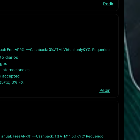
Pedir
ual: Free
APR%: —
Cashback:
0%
ATM: Virtual only
KYC: Requerido
to diarios
agos
internacionales
s accepted
25/tx; 0% FX
Pedir
 anual: Free
APR%: —
Cashback:
1%
ATM: 1.5%
KYC: Requerido