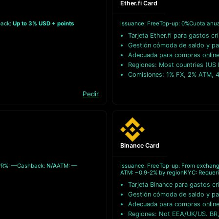
Ether.fi Card
ack:
Up to 3% USD + points
Issuance: Free
Top-up: 0%
Cuota anua
Tarjeta Ether.fi para gastos cr
Gestión cómoda de saldo y p
Adecuada para compras online 
Regiones: Most countries (US l
Comisiones: 1% FX, 2% ATM, 
Pedir
Binance Card
R%: —
Cashback:
N/A
ATM: —
Issuance: Free
Top-up: From exchan
ATM: ~0.9-2% by region
KYC: Requer
Tarjeta Binance para gastos cr
Gestión cómoda de saldo y p
Adecuada para compras online 
Regiones: Not EEA/UK/US. BR