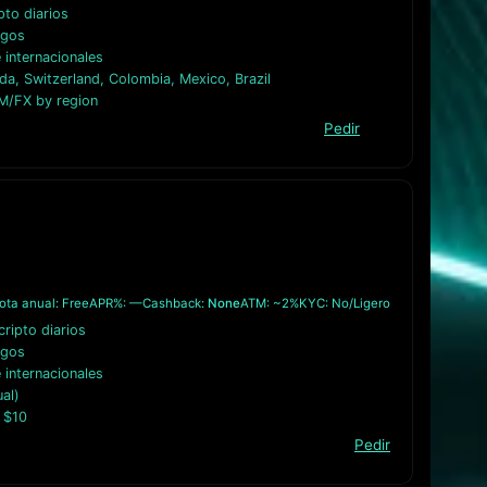
pto diarios
agos
internacionales
a, Switzerland, Colombia, Mexico, Brazil
M/FX by region
Pedir
ota anual: Free
APR%: —
Cashback:
None
ATM: ~2%
KYC: No/Ligero
ripto diarios
agos
internacionales
al)
 $10
Pedir