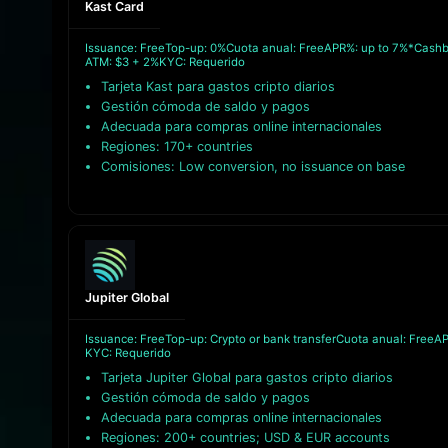
Kast Card
Issuance: Free
Top-up: 0%
Cuota anual: Free
APR%: up to 7%*
Cashb
ATM: $3 + 2%
KYC: Requerido
Tarjeta Kast para gastos cripto diarios
Gestión cómoda de saldo y pagos
Adecuada para compras online internacionales
Regiones: 170+ countries
Comisiones: Low conversion, no issuance on base
Jupiter Global
Issuance: Free
Top-up: Crypto or bank transfer
Cuota anual: Free
AP
KYC: Requerido
Tarjeta Jupiter Global para gastos cripto diarios
Gestión cómoda de saldo y pagos
Adecuada para compras online internacionales
Regiones: 200+ countries; USD & EUR accounts