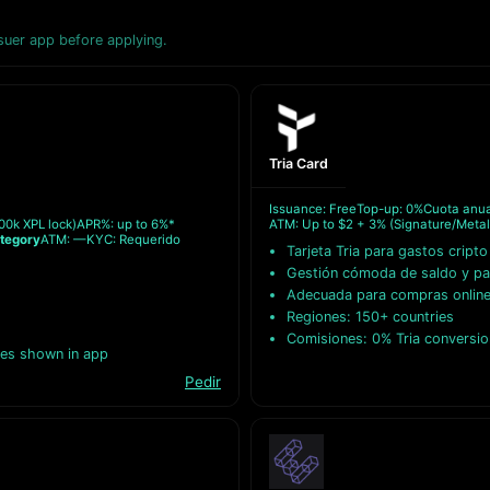
ssuer app before applying.
Tria Card
Issuance: Free
Top-up: 0%
Cuota anual
100k XPL lock)
APR%: up to 6%*
ATM: Up to $2 + 3% (Signature/Metal
ategory
ATM: —
KYC: Requerido
Tarjeta Tria para gastos cripto
Gestión cómoda de saldo y p
Adecuada para compras online 
Regiones: 150+ countries
Comisiones: 0% Tria conversio
ees shown in app
Pedir