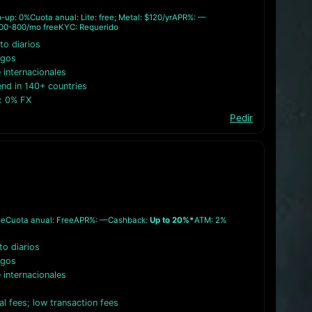
p-up: 0%
Cuota anual: Lite: free; Metal: $120/yr
APR%: —
200-800/mo free
KYC: Requerido
to diarios
agos
internacionales
end in 140+ countries
l: 0% FX
Pedir
ge
Cuota anual: Free
APR%: —
Cashback:
Up to 20%*
ATM: 2%
to diarios
agos
internacionales
l fees; low transaction fees