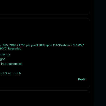
: $25 / $109 / $250 per year
APR%: up to 15%*
Cashback:
1.5-6%*
)
KYC: Requerido
 diarios
agos
internacionales
n; FX up to 3%
Pedir