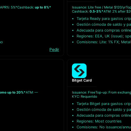
APR%: 5%*
Cashback:
up to 8%*
Issuance: Lite free / Metal $120/yr
To
Cashback:
0.5-3%*
ATM: 2% after $
Tarjeta Ready para gastos crip
Gestión cómoda de saldo y p
Adecuada para compras online 
Regiones: EEA, UK (issue); sp
mo
Comisiones: Lite: 1% FX; Meta
Pedir
Bitget Card
omo up to 20%*
ATM: —
Issuance: Free
Top-up: From exchan
KYC: Requerido
Tarjeta Bitget para gastos crip
Gestión cómoda de saldo y p
Adecuada para compras online 
Regiones: Most countries
Comisiones: No issuance/annua