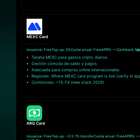
MEXC Card
Issuance: Free
Top-up: 0%
Cuota anual: Free
APR%: —
Cashback:
Up
Tarjeta MEXC para gastos cripto diarios
Gestión cómoda de saldo y pagos
Adecuada para compras online internacionales
Regiones: Where MEXC card program is live (verify in ap
Comisiones: ~1% FX (new stack 2026)
ARQ Card
Issuance: Free
Top-up: ~0.5-1% transfer
Cuota anual: Free
APR%: —