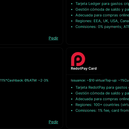
Tarjeta Ledger para gastos cri
Gestión cómoda de saldo y p
Adecuada para compras online 
Regiones: EEA, UK, USA, Canad
Comisiones: 0% payments; AT
Pedir
RedotPay Card
 11%*
Cashback:
0%
ATM: ~2-3%
Issuance: ~$10 virtual
Top-up: ~1%
Cu
Tarjeta RedotPay para gastos c
Gestión cómoda de saldo y p
Adecuada para compras online 
Regiones: 100+ countries (virtu
Comisiones: 1% fee, card from
Pedir