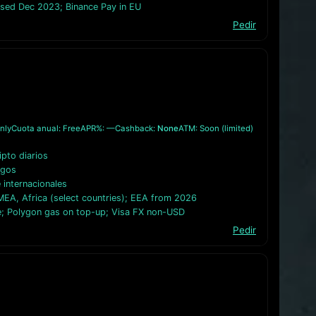
osed Dec 2023; Binance Pay in EU
Pedir
nly
Cuota anual: Free
APR%: —
Cashback:
None
ATM: Soon (limited)
pto diarios
agos
internacionales
EA, Africa (select countries); EEA from 2026
e; Polygon gas on top-up; Visa FX non-USD
Pedir