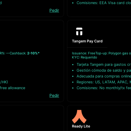
d
Comisiones: EEA Visa card cl
Pedir
Tangem Pay Card
R%: —
Cashback:
2-10%*
Issuance: Free
Top-up: Polygon gas o
KYC: Requerido
Tarjeta Tangem para gastos cri
Gestión cómoda de saldo y p
Adecuada para compras online 
G/HK)
Regiones: US, LATAM, APAC, M
free allowance
Comisiones: No monthly/tx fe
Pedir
Ready Lite