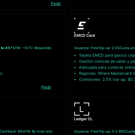
Pedir
EMCD Card
 to 4%*
ATM: —
KYC: Requerido
Issuance: Free
Top-up: 2.5%
Cuota an
Tarjeta EMCD para gastos crip
Gestión cómoda de saldo y p
Adecuada para compras online 
p)
Regiones: Where Mastercard i
Comisiones: 2.5% top-up; $0.
Pedir
Ledger CL
Cashback:
0%
ATM: By local rails
Issuance: Free
Top-up: 0-2.49%
Cuota