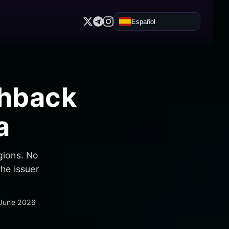
Español
shback
a
gions. No
the issuer
 June 2026