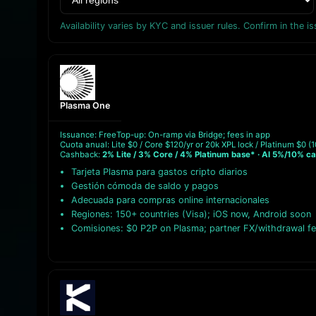
Availability varies by KYC and issuer rules. Confirm in the i
Plasma One
Issuance: Free
Top-up: On-ramp via Bridge; fees in app
Cuota anual: Lite $0 / Core $120/yr or 20k XPL lock / Platinum $0 (
Cashback:
2% Lite / 3% Core / 4% Platinum base* · AI 5%/10% c
Tarjeta Plasma para gastos cripto diarios
Gestión cómoda de saldo y pagos
Adecuada para compras online internacionales
Regiones: 150+ countries (Visa); iOS now, Android soon
Comisiones: $0 P2P on Plasma; partner FX/withdrawal f