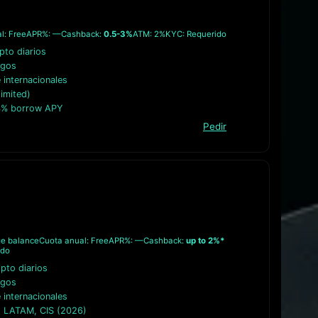
l: Free
APR%: —
Cashback:
0.5-3%
ATM: 2%
KYC: Requerido
ipto diarios
agos
internacionales
imited)
4% borrow APY
Pedir
ge balance
Cuota anual: Free
APR%: —
Cashback:
up to 2%*
ido
ipto diarios
agos
internacionales
, LATAM, CIS (2026)