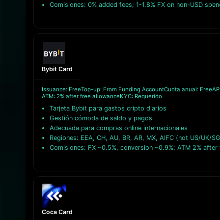
Comisiones: 0% added fees; 1-1.8% FX on non-USD spen
Bybit Card
Issuance: Free
Top-up: From Funding Account
Cuota anual: Free
AP
ATM: 2% after free allowance
KYC: Requerido
Tarjeta Bybit para gastos cripto diarios
Gestión cómoda de saldo y pagos
Adecuada para compras online internacionales
Regiones: EEA, CH, AU, BR, AR, MX, AIFC (not US/UK/S
Comisiones: FX ~0.5%, conversion ~0.9%; ATM 2% after 
Coca Card