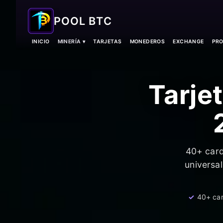
POOL BTC
INICIO
MINERÍA ▾
TARJETAS
MONEDEROS
EXCHANGE
PRO
Tarje
40+ card
universal
40+ ca