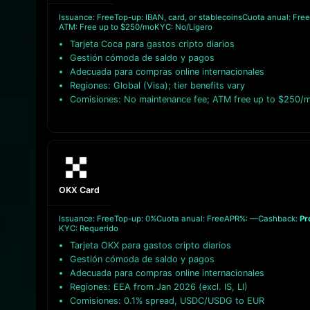
Issuance: Free
Top-up: IBAN, card, or stablecoins
Cuota anual: Free
ATM: Free up to $250/mo
KYC: No/Ligero
Tarjeta Coca para gastos cripto diarios
Gestión cómoda de saldo y pagos
Adecuada para compras online internacionales
Regiones: Global (Visa); tier benefits vary
Comisiones: No maintenance fee; ATM free up to $250/
OKX Card
Issuance: Free
Top-up: 0%
Cuota anual: Free
APR%: —
Cashback:
Pr
KYC: Requerido
Tarjeta OKX para gastos cripto diarios
Gestión cómoda de saldo y pagos
Adecuada para compras online internacionales
Regiones: EEA from Jan 2026 (excl. IS, LI)
Comisiones: 0.1% spread, USDC/USDG to EUR