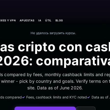
XIES Y VPN
APUESTAS
IA
ÚTIL
BLOG
Не удалось загрузить курсы.
tas cripto con ca
2026: comparativ
s compared by fees, monthly cashback limits and re
 winner - pick by country and goals. Verify terms on 
site. Data as of June 2026.
rds compared
Fees, cashback limits and KYC noted
Data as of