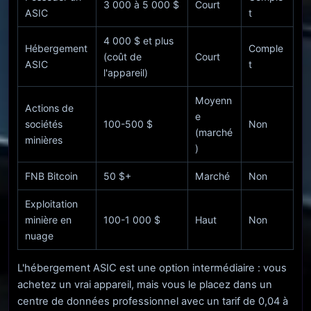
3 000 à 5 000 $
Court
ASIC
t
4 000 $ et plus
Hébergement
Comple
(coût de
Court
ASIC
t
l'appareil)
Moyenn
Actions de
e
sociétés
100-500 $
Non
(marché
minières
)
FNB Bitcoin
50 $+
Marché
Non
Exploitation
minière en
100-1 000 $
Haut
Non
nuage
L'hébergement ASIC est une option intermédiaire : vous
achetez un vrai appareil, mais vous le placez dans un
centre de données professionnel avec un tarif de 0,04 à