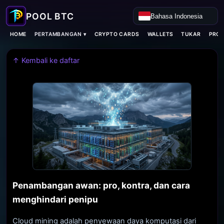
Bahasa Indonesia
PERTAMBANGAN ▾
HOME
CRYPTO CARDS
WALLETS
TUKAR
PROX
↑ Kembali ke daftar
Penambangan awan: pro, kontra, dan cara
menghindari penipu
Cloud mining adalah penyewaan daya komputasi dari