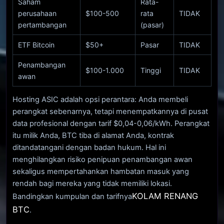
Saham
Rata-
perusahaan
$100-500
rata
TIDAK
pertambangan
(pasar)
ETF Bitcoin
$50+
Pasar
TIDAK
Penambangan
$100-1.000
Tinggi
TIDAK
awan
Hosting ASIC adalah opsi perantara: Anda membeli
perangkat sebenarnya, tetapi menempatkannya di pusat
data profesional dengan tarif $0,04-0,06/kWh. Perangkat
itu milik Anda, BTC tiba di alamat Anda, kontrak
ditandatangani dengan badan hukum. Hal ini
menghilangkan risiko penipuan penambangan awan
sekaligus mempertahankan hambatan masuk yang
rendah bagi mereka yang tidak memiliki lokasi.
KOLAM RENANG
Bandingkan kumpulan dan tarifnya
BTC
.