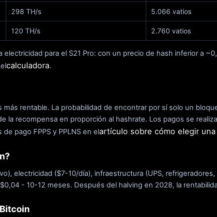
298 TH/s
5.066 vatios
120 TH/s
2.760 vatios
la electricidad para el S21 Pro: con un precio de hash inferior a ~
calculadora
el
.
s más rentable. La probabilidad de encontrar por sí solo un bl
ide la recompensa en proporción al hashrate. Los pagos se reali
artículo sobre cómo elegir una
s de pago FPPS y PPLNS en el
in?
), electricidad ($7-10/día), infraestructura (UPS, refrigeradores,
$0,04 - 10-12 meses. Después del halving en 2028, la rentabilidad
Bitcoin