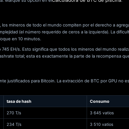
Calculadora de BTC de piscina
día. Marque su opción en el
.
s, los mineros de todo el mundo compiten por el derecho a agreg
lejidad (el número requerido de ceros a la izquierda). La dific
loque en 10 minutos.
ó 745 EH/s. Esto significa que todos los mineros del mundo real
hrate total; esta es exactamente la parte de la recompensa que 
te justificados para Bitcoin. La extracción de BTC por GPU no
tasa de hash
Consumo
270 T/s
3 645 vatios
234 T/s
3 510 vatios