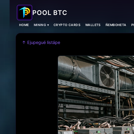
POOL BTC
HOME
MINING ▾
CRYPTO CARDS
WALLETS
ÑEMBOHETA
P
↑ Ejupegué listápe