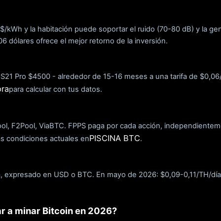
08 $/kWh y la habitación puede soportar el ruido (70-80 dB) y la ge
,06 dólares ofrece el mejor retorno de la inversión.
el S21 Pro $4500 - alrededor de 15-16 meses a una tarifa de $0,0
ora
para calcular con tus datos.
l, F2Pool, ViaBTC. FPPS paga por cada acción, independienteme
PISCINA BTC
as condiciones actuales en
.
a, expresado en USD o BTC. En mayo de 2026: $0,09-0,11/TH/día. 
r a minar Bitcoin en 2026?