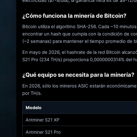
electricidad ($7-8/día), la ganancia neta es de $9-12/
¿Cómo funciona la minería de Bitcoin?
Bitcoin utiliza el algoritmo SHA-256. Cada ~10 minuto
encontrar un hash que cumpla con la condición de comp
(~2 semanas) para mantener el tiempo promedio de b
En mayo de 2026, el hashrate de la red Bitcoin alcanz
S21 Pro (234 TH/s) proporciona 0,0000000314% del has
¿Qué equipo se necesita para la minería?
En 2026, sólo los mineros ASIC estarán económicamen
por TH/s.
Modelo
Antminer S21 XP
Antminer S21 Pro