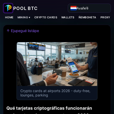
Avañe'ẽ
MINING ▾
HOME
CRYPTO CARDS
WALLETS
ÑEMBOHETA
PROXY H
↑ Ejupegué listápe
Crypto cards at airports 2026 - duty-free,
lounges, parking
Qué tarjetas criptográficas funcionarán