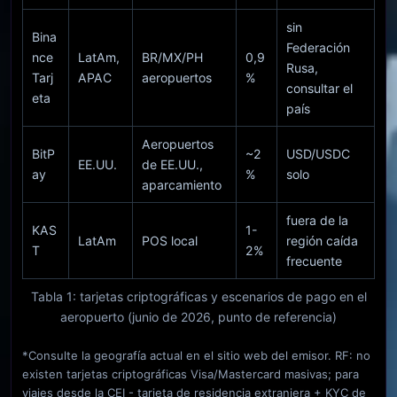
sin
Bina
Federación
nce
LatAm,
BR/MX/PH
0,9
Rusa,
Tarj
APAC
aeropuertos
%
consultar el
eta
país
Aeropuertos
BitP
~2
USD/USDC
EE.UU.
de EE.UU.,
ay
%
solo
aparcamiento
fuera de la
KAS
1-
LatAm
POS local
región caída
T
2%
frecuente
Tabla 1: tarjetas criptográficas y escenarios de pago en el
aeropuerto (junio de 2026, punto de referencia)
*Consulte la geografía actual en el sitio web del emisor. RF: no
existen tarjetas criptográficas Visa/Mastercard masivas; para
viajes desde la CEI - tarjeta de residencia extranjera + KYC de