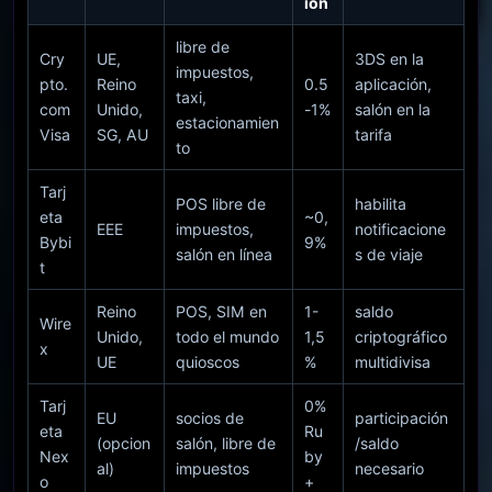
ión
libre de
Cry
UE,
3DS en la
impuestos,
pto.
Reino
0.5
aplicación,
taxi,
com
Unido,
-1%
salón en la
estacionamien
Visa
SG, AU
tarifa
to
Tarj
POS libre de
habilita
eta
~0,
EEE
impuestos,
notificacione
Bybi
9%
salón en línea
s de viaje
t
Reino
POS, SIM en
1-
saldo
Wire
Unido,
todo el mundo
1,5
criptográfico
x
UE
quioscos
%
multidivisa
Tarj
0%
EU
socios de
participación
eta
Ru
(opcion
salón, libre de
/saldo
Nex
by
al)
impuestos
necesario
o
+