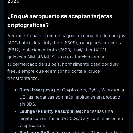
2026
.
¿En qué aeropuerto se aceptan tarjetas
criptográficas?
Aeropuerto para la red de pagos: un conjunto de códigos
MCC habituales: duty-free (5309), lounge restaurantes
(5812), estacionamiento (7523), taxi/Uber (4121),
quioscos SIM (4814). Si la tarjeta funciona en un
supermercado de su país, normalmente pasa por duty-
free, siempre que el emisor no corte el cruce
transfronterizo.
Duty-free:
pasa por Crypto.com, Bybit, Wirex en la
UE; las negativas son más habituales en prepago
sin 3DS.
Lounge (Priority Pass/online):
necesitas una
tarjeta con un límite de 500€/día y confirmación en
la aplicación.
Parking y P+R:
máquinas con Visa/Mastercard sin