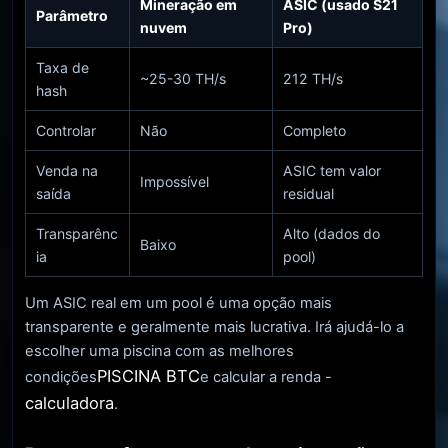
Mineração em
ASIC (usado S21
Parâmetro
nuvem
Pro)
Taxa de
~25-30 TH/s
212 TH/s
hash
Controlar
Não
Completo
Venda na
ASIC tem valor
Impossível
saída
residual
Transparênc
Alto (dados do
Baixo
ia
pool)
Um ASIC real em um pool é uma opção mais
transparente e geralmente mais lucrativa. Irá ajudá-lo a
escolher uma piscina com as melhores
PISCINA BTC
condições
e calcular a renda -
calculadora
.