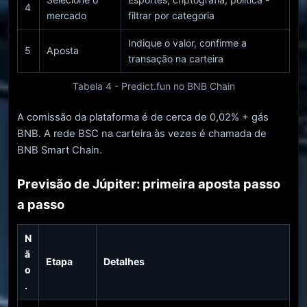
4
mercado
filtrar por categoria
Indique o valor, confirme a
5
Aposta
transação na carteira
Tabela 4 - Predict.fun no BNB Chain
A comissão da plataforma é de cerca de 0,02% + gás
BNB. A rede BSC na carteira às vezes é chamada de
BNB Smart Chain.
Previsão de Júpiter: primeira aposta passo
a passo
N
ã
Etapa
Detalhes
o
.