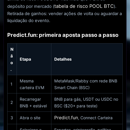
tabela de risco POOL BTC
depósito por mercado (
).
Retirada de ganhos: vender ações de volta ou aguardar a
liquidação do evento.
Predict.fun: primeira aposta passo a passo
N
ã
Etapa
Detalhes
o
.
Mesma
MetaMask/Rabby com rede BNB
1
carteira EVM
Smart Chain (BSC)
Recarregar
BNB para gás, USDT ou USDC no
2
BNB + estável
BSC ($20+ para teste)
Predict.fun
3
Abra o site
, Connect Carteira
Selecione o
Esportes, criptografia, política -