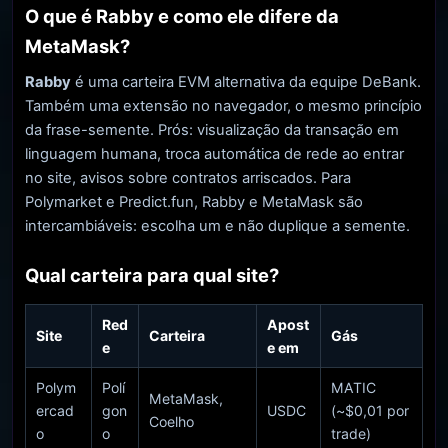
O que é Rabby e como ele difere da
MetaMask?
Rabby
é uma carteira EVM alternativa da equipe DeBank.
Também uma extensão no navegador, o mesmo princípio
da frase-semente. Prós: visualização da transação em
linguagem humana, troca automática de rede ao entrar
no site, avisos sobre contratos arriscados. Para
Polymarket e Predict.fun, Rabby e MetaMask são
intercambiáveis: escolha um e não duplique a semente.
Qual carteira para qual site?
Red
Apost
Site
Carteira
Gás
e
e em
Polym
Polí
MATIC
MetaMask,
ercad
gon
USDC
(~$0,01 por
Coelho
o
o
trade)