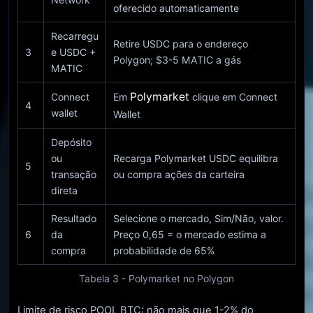
oferecido automaticamente
Recarregu
Retire USDC para o endereço
3
e USDC +
Polygon; $3-5 MATIC a gás
MATIC
Polymarket
Connect
Em
clique em Connect
4
wallet
Wallet
Depósito
ou
Recarga Polymarket USDC equilibra
5
transação
ou compra ações da carteira
direta
Resultado
Selecione o mercado, Sim/Não, valor.
6
da
Preço 0,65 = o mercado estima a
compra
probabilidade de 65%
Tabela 3 - Polymarket no Polygon
Limite de risco POOL BTC: não mais que 1-2% do