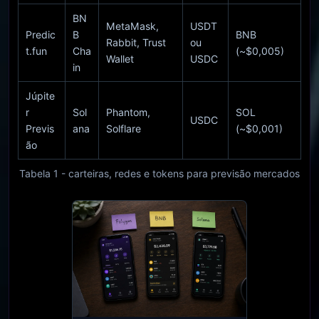
BN
MetaMask,
USDT
Predic
B
BNB
Rabbit, Trust
ou
t.fun
Cha
(~$0,005)
Wallet
USDC
in
Júpite
r
Sol
Phantom,
SOL
USDC
Previs
ana
Solflare
(~$0,001)
ão
Tabela 1 - carteiras, redes e tokens para previsão mercados