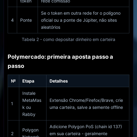
token
rede comissão
Se o token em outra rede for o polígono
4
Ponte
oficial ou a ponte de Júpiter, não sites
aleatórios
Tabela 2 - como depositar dinheiro em carteira
Polymercado: primeira aposta passo a
passo
№
Etapa
Detalhes
Instale
MetaMas
Extensão Chrome/Firefox/Brave, crie
1
k ou
uma carteira, salve a semente offline
Rabby
Adicione Polygon PoS (chain id 137)
Polygon
2
em sua carteira - geralmente
Network