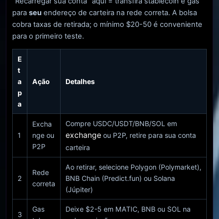
“Recarregar sua conta” aqui = transfira stablecoin e gás
para
seu
endereço de carteira na rede correta. A bolsa
cobra taxas de retirada; o mínimo $20-50 é conveniente
para o primeiro teste.
E
t
a
Ação
Detalhes
p
a
Compre USDC/USDT/BNB/SOL em
Excha
exchange
1
nge ou
ou P2P, retire para sua conta
P2P
carteira
Ao retirar, selecione Polygon (Polymarket),
Rede
2
BNB Chain (Predict.fun) ou Solana
correta
(Júpiter)
Gas
Deixe $2-5 em MATIC, BNB ou SOL na
3