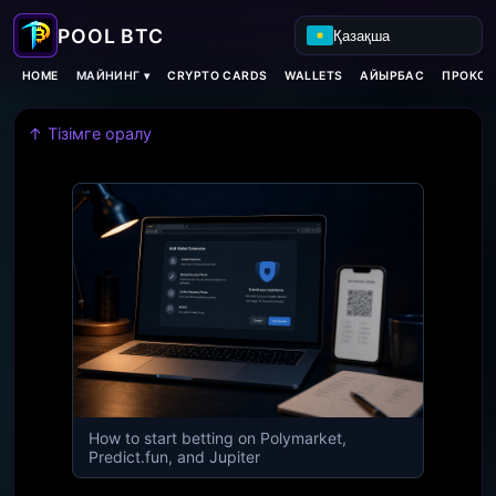
Қазақша
МАЙНИНГ ▾
HOME
CRYPTO CARDS
WALLETS
АЙЫРБАС
ПРОКСИ
↑ Тізімге оралу
How to start betting on Polymarket,
Predict.fun, and Jupiter