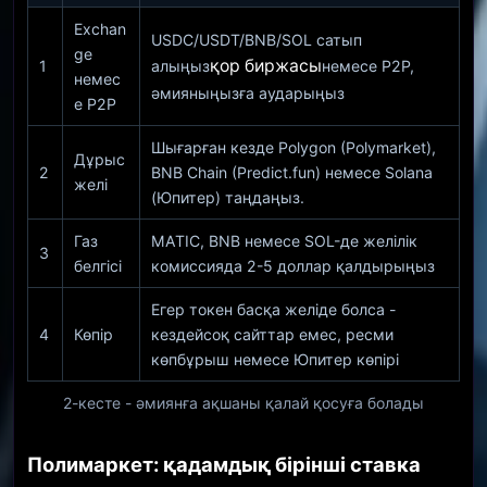
Exchan
USDC/USDT/BNB/SOL сатып
ge
қор биржасы
1
алыңыз
немесе P2P,
немес
әмияныңызға аударыңыз
е P2P
Шығарған кезде Polygon (Polymarket),
Дұрыс
2
BNB Chain (Predict.fun) немесе Solana
желі
(Юпитер) таңдаңыз.
Газ
MATIC, BNB немесе SOL-де желілік
3
белгісі
комиссияда 2-5 доллар қалдырыңыз
Егер токен басқа желіде болса -
4
Көпір
кездейсоқ сайттар емес, ресми
көпбұрыш немесе Юпитер көпірі
2-кесте - әмиянға ақшаны қалай қосуға болады
Полимаркет: қадамдық бірінші ставка