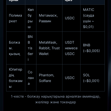
Көп
MATIC
Полима
бұ
Метамаск,
(сауда
USDC
ркет
ры
Раввин
үшін ~
ш
$0,01)
BN
Болжа
B
MetaMask,
USDT
BNB
м.
тіз
Rabbit, Trust
немесе
(~$0,005)
қызық
бег
Wallet
USDC
і
Юпитер
Со
дің
Phantom,
SOL
лан
USDC
болжам
Solflare
(~$0,001)
а
ы
1-кесте - болжау нарықтарына арналған әмияндар,
желілер және токендер