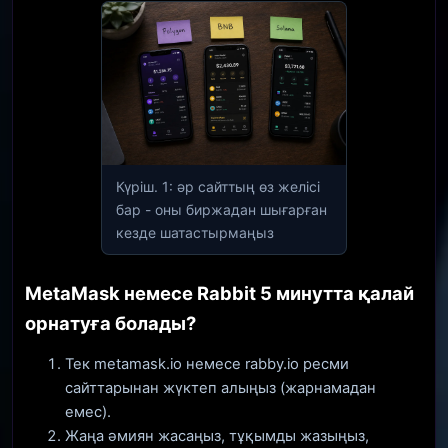
Күріш. 1: әр сайттың өз желісі
бар - оны биржадан шығарған
кезде шатастырмаңыз
MetaMask немесе Rabbit 5 минутта қалай
орнатуға болады?
Тек metamask.io немесе rabby.io ресми
сайттарынан жүктеп алыңыз (жарнамадан
емес).
Жаңа әмиян жасаңыз, тұқымды жазыңыз,