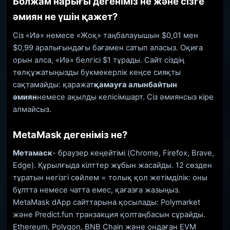
Болжам нарығы дегеніміз не және сізге
әмиян не үшін қажет?
Сіз «Иә» немесе «Жоқ» таңбалауышын $0,01 мен
$0,99 аралығындағы бағамен сатып аласыз. Оқиға
орын алса, «Иә» белгісі $1 тұрады. Сайт сіздің
төлқұжатыңызды букмекерлік кеңсе сияқты
сақтамайды: қаражат
қамауға алынбайтын
әмиян
немесе ақылды келісімшарт. Сіз әмиянсыз кіре
алмайсыз.
MetaMask дегеніміз не?
Метамаск
- браузер кеңейтімі (Chrome, Firefox, Brave,
Edge). Құрылғыда кілттер жұбын жасайды. 12 сөзден
тұратын негізгі сөйлем = толық қол жетімділік: оны
бұлтта немесе чатта емес, қағазға жазыңыз.
MetaMask dApp сайттарына қосылады: Polymarket
және Predict.fun транзакция қолтаңбасын сұрайды.
Ethereum, Polygon, BNB Chain және ондаған EVM