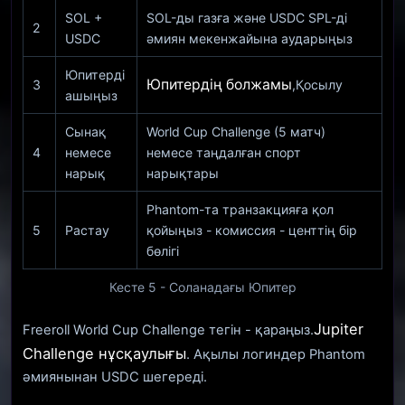
SOL +
SOL-ды газға және USDC SPL-ді
2
USDC
әмиян мекенжайына аударыңыз
Юпитерді
Юпитердің болжамы
3
,Қосылу
ашыңыз
Сынақ
World Cup Challenge (5 матч)
4
немесе
немесе таңдалған спорт
нарық
нарықтары
Phantom-та транзакцияға қол
5
Растау
қойыңыз - комиссия - центтің бір
бөлігі
Кесте 5 - Соланадағы Юпитер
Jupiter
Freeroll World Cup Challenge тегін - қараңыз.
Challenge нұсқаулығы
. Ақылы логиндер Phantom
әмиянынан USDC шегереді.