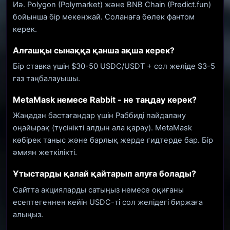
Иә. Polygon (Polymarket) және BNB Chain (Predict.fun)
бойынша бір мекенжай. Соланаға бөлек фантом
керек.
Алғашқы сынаққа қанша ақша керек?
Бір ставка үшін $30-50 USDC/USDT + сол желіде $3-5
газ таңбалауышы.
MetaMask немесе Rabbit - не таңдау керек?
Жаңадан бастағандар үшін Раббиді пайдалану
оңайырақ (түсінікті алдын ала қарау). MetaMask
көбірек таныс және барлық жерде гидтерде бар. Бір
әмиян жеткілікті.
Ұтыстарды қалай қайтарып алуға болады?
Сайтта акцияларды сатыңыз немесе оқиғаны
есептегеннен кейін USDC-ті сол желідегі биржаға
алыңыз.