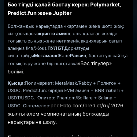
Бәс тігуді қалай бастау керек: Polymarket,
Predict.fun және Jupiter
Болжамдық нарықтарда «картамен жеке шот» жоқ:
сіз қосыласыз
крипто әмиян
, оны қалаған желіде
толықтырыңыз және нәтиженің акцияларын сатып
алыңыз (Иә/Жоқ).
ПУЛ БТД
орнатуды
сипаттайды
Метамаск
Және
Раввин
, бастап үш сайтқа
«Бәс тігулер»
толықтыру және бірінші ставка
бөлімі
.
Қысқа:
Полимаркет: MetaMask/Rabby + Полигон +
USDC. Predict.fun: бірдей EVM әмиян + BNB тізбегі +
USDT/USDC. Юпитер: Phantom/Solflare + Solana +
pool-btc.com/predict/ru/
2026
USDC. Сілтемелер:
.
жылғы әлем чемпионатының болжамды
нарықтарына шолу
.