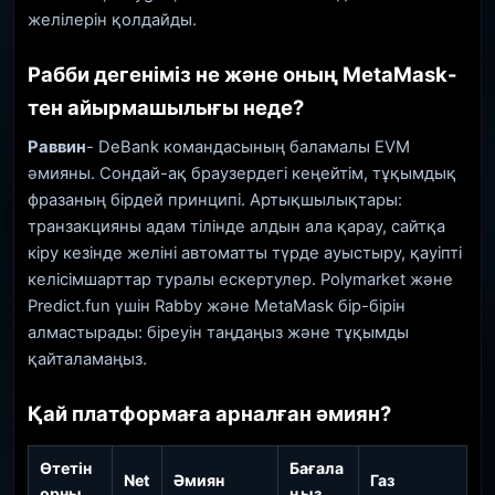
желілерін қолдайды.
Рабби дегеніміз не және оның MetaMask-
тен айырмашылығы неде?
Раввин
- DeBank командасының баламалы EVM
әмияны. Сондай-ақ браузердегі кеңейтім, тұқымдық
фразаның бірдей принципі. Артықшылықтары:
транзакцияны адам тілінде алдын ала қарау, сайтқа
кіру кезінде желіні автоматты түрде ауыстыру, қауіпті
келісімшарттар туралы ескертулер. Polymarket және
Predict.fun үшін Rabby және MetaMask бір-бірін
алмастырады: біреуін таңдаңыз және тұқымды
қайталамаңыз.
Қай платформаға арналған әмиян?
Өтетін
Бағала
Net
Әмиян
Газ
орны
ңыз