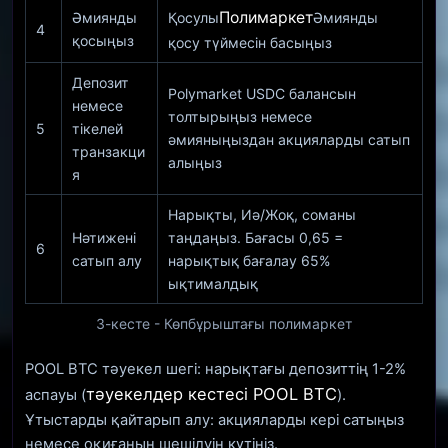
Полимаркет
Әмиянды
Қосулы
Әмиянды
4
қосыңыз
қосу түймесін басыңыз
Депозит
Polymarket USDC балансын
немесе
толтырыңыз немесе
5
тікелей
әмияныңыздан акцияларды сатып
транзакци
алыңыз
я
Нарықты, Иә/Жоқ, соманы
Нәтижені
таңдаңыз. Бағасы 0,65 =
6
сатып алу
нарықтық бағалау 65%
ықтималдық
3-кесте - Көпбұрыштағы полимаркет
POOL BTC тәуекел шегі: нарықтағы депозиттің 1-2%
тәуекелдер кестесі POOL BTC
аспауы (
).
Ұтыстарды қайтарып алу: акцияларды кері сатыңыз
немесе оқиғаның шешілуін күтіңіз.