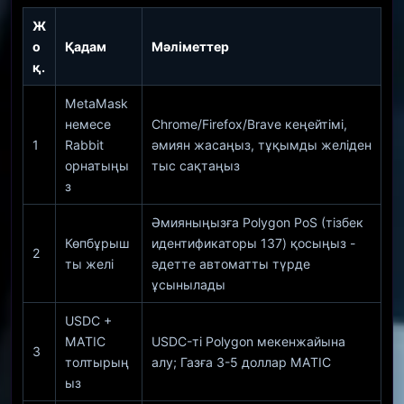
Ж
о
Қадам
Мәліметтер
қ.
MetaMask
немесе
Chrome/Firefox/Brave кеңейтімі,
1
Rabbit
әмиян жасаңыз, тұқымды желіден
орнатыңы
тыс сақтаңыз
з
Әмияныңызға Polygon PoS (тізбек
Көпбұрыш
идентификаторы 137) қосыңыз -
2
ты желі
әдетте автоматты түрде
ұсынылады
USDC +
MATIC
USDC-ті Polygon мекенжайына
3
толтырың
алу; Газға 3-5 доллар MATIC
ыз