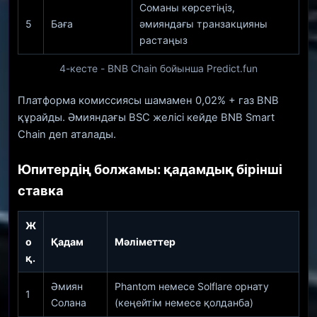
Соманы көрсетіңіз,
5
Баға
әмияндағы транзакцияны
растаңыз
4-кесте - BNB Chain бойынша Predict.fun
Платформа комиссиясы шамамен 0,02% + газ BNB
құрайды. Әмияндағы BSC желісі кейде BNB Smart
Chain деп аталады.
Юпитердің болжамы: қадамдық бірінші
ставка
Ж
о
Қадам
Мәліметтер
қ.
Әмиян
Phantom немесе Solflare орнату
1
Солана
(кеңейтім немесе қолданба)