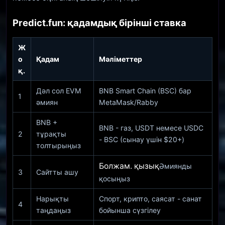
Predict.fun: қадамдық бірінші ставка
Ж
о
Қадам
Мәліметтер
қ.
Дәл сол EVM
BNB Smart Chain (BSC) бар
1
әмиян
MetaMask/Rabby
BNB +
BNB - газ, USDT немесе USDC
2
тұрақты
- BSC (сынау үшін $20+)
толтырыңыз
Болжам. қызық
Әмиянды
3
Сайтты ашу
қосыңыз
Нарықты
Спорт, крипто, саясат - санат
4
таңдаңыз
бойынша сүзгілеу