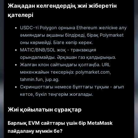
Жаңадан келгендердің жиі жіберетін
қателері
USDC-ті Polygon орнына Ethereum желісіне алу
әмияндағы ақшаны білдіреді, бірақ Polymarket
оны көрмейді. Бізге көпір керек.
MATIC/BNB/SOL жоқ - транзакция
орындалмайды. Әрқашан газ қалдырыңыз.
Жалған клон сайтындағы қолтаңба. URL
мекенжайын тексеріңіз: polymarket.com,
tahmin.fun, jup.ag.
Скриншоттағы немесе бұлттағы тұқым - ағып
кетсе, бүкіл теңгерім жоғалады.
Жиі қойылатын сұрақтар
Барлық EVM сайттары үшін бір MetaMask
пайдалану мүмкін бе?