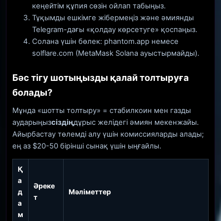
кеңейтім құпия сөзін ойлап табыңыз.
Тұқымды ешкімге жібермеңіз және әмиянды
Telegram-дағы «қолдау көрсетуге» қоспаңыз.
Солана үшін бөлек: phantom.app немесе
solflare.com (MetaMask Solana ауыстырмайды).
Бәс тігу шотыңызды қалай толтыруға
болады?
Мұнда «шотты толтыру» = стабилкоин мен газды
аударыңыз
сіздің
дұрыс желідегі әмиян мекенжайы.
Айырбастау төлемді алу үшін комиссияларды алады;
ең аз $20-50 бірінші сынақ үшін ыңғайлы.
Қ
а
Әреке
д
Мәліметтер
т
а
м