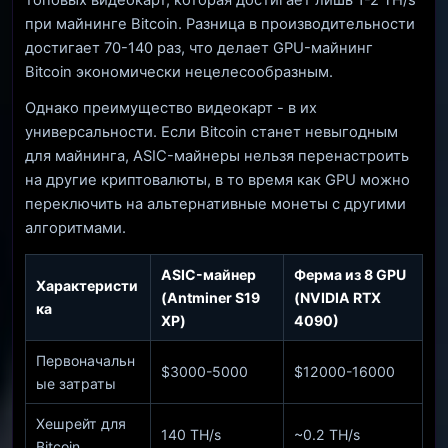
топовых видеокарт, которая достигает лишь 1-2 TH/s
при майнинге Bitcoin. Разница в производительности
достигает 70-140 раз, что делает GPU-майнинг
Bitcoin экономически нецелесообразным.
Однако преимущество видеокарт - в их
универсальности. Если Bitcoin станет невыгодным
для майнинга, ASIC-майнеры нельзя перенастроить
на другие криптовалюты, в то время как GPU можно
переключить на альтернативные монеты с другими
алгоритмами.
ASIC-майнер
Ферма из 8 GPU
Характеристи
(Antminer S19
(NVIDIA RTX
ка
XP)
4090)
Первоначальн
$3000-5000
$12000-16000
ые затраты
Хешрейт для
140 TH/s
~0.2 TH/s
Bitcoin