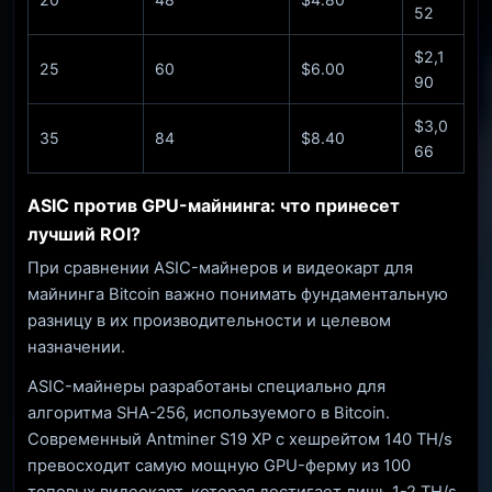
52
$2,1
25
60
$6.00
90
$3,0
35
84
$8.40
66
ASIC против GPU-майнинга: что принесет
лучший ROI?
При сравнении ASIC-майнеров и видеокарт для
майнинга Bitcoin важно понимать фундаментальную
разницу в их производительности и целевом
назначении.
ASIC-майнеры разработаны специально для
алгоритма SHA-256, используемого в Bitcoin.
Современный Antminer S19 XP с хешрейтом 140 TH/s
превосходит самую мощную GPU-ферму из 100