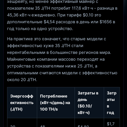
хешрейту, но менее эффективный майнер с
показателем 35 J/TH потребит 117,6 кВт·ч - разница в
45,36 кВт·ч ежедневно. При тарифе $0.10 это
дополнительные $4,54 расходов в день или $1656 в
год только на одно устройство.
На практике это означает, что старые модели с
эффективностью хуже 35 J/TH стали
нерентабельными в большинстве регионов мира.
Майнинговые компании массово переходят на
устройства с показателями ниже 25 J/TH, а
оптимальными считаются модели с эффективностью
около 20 J/TH.
Затраты в
Затр
Энергоэфф
Потребление
день
аты
ективность
(кВт·ч/день) на
($0.10/
в
(J/TH)
100 TH/s
кВт·ч)
год
$1,7
20
48
$4.80