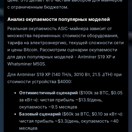
цене. Это делает его частым выбором для майнеров
с ограниченным бюджетом.
Анализ окупаемости популярных моделей
Реальная окупаемость ASIC-майнера зависит от
множества переменных: стоимости оборудования,
тарифа на электроэнергию, текущей сложности сети
и цены Bitcoin. Рассмотрим сценарии окупаемости
для двух популярных моделей - Antminer S19 XP и
Whatsminer M50S.
Для Antminer S19 XP (140 TH/s, 3010 Вт, 21.5 J/TH) при
стоимости устройства $4000:
Оптимистичный сценарий
($100k за BTC, $0.05
за кВт·ч): чистая прибыль ~$13.9/день,
окупаемость ~9.5 месяцев
Базовый сценарий
($60k за BTC, $0.10 за кВт·ч):
чистая прибыль ~$3.3/день, окупаемость ~40
месяцев