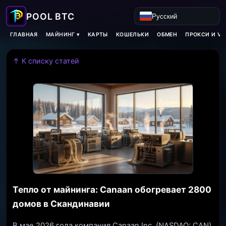
Русский
МАЙНИНГ ▾
ГЛАВНАЯ
КАРТЫ
КОШЕЛЬКИ
ОБМЕН
ПРОКСИ И VP
↑ К списку статей
Тепло от майнинга: Canaan обогревает 2800
домов в Скандинавии
В мае 2026 года компания Canaan Inc. (NASDAQ: CAN),