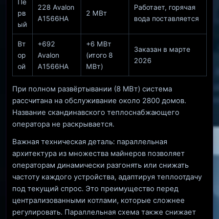
Пе
228 Avalon
Работает, горячая
рв
2 МВт
A1566HA
вода поставляется
ый
Вт
+692
+6 МВт
Заказан в марте
ор
Avalon
(итого 8
2026
ой
A1566HA
МВт)
При полном развёртывании (8 МВт) система
рассчитана на обслуживание около 2800 домов.
Название скандинавского теплоснабжающего
оператора не раскрывается.
Важная техническая деталь: параллельная
архитектура из множества майнеров позволяет
операторам динамически разгонять или снижать
частоту каждого устройства, адаптируя теплоотдачу
под текущий спрос. Это преимущество перед
централизованными котлами, которые сложнее
регулировать. Параллельная схема также снижает