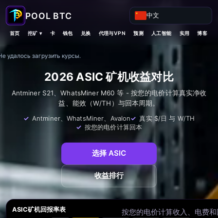
中文
挖矿 ▾
首页
卡
钱包
兑换
代理与VPN
预测
人工智能
实用
博客
Не удалось загрузить курсы.
2026 ASIC 矿机收益对比
Antminer S21、WhatsMiner M60 等 - 按您的电价计算真实净收
益、能效（W/TH）与回本周期。
Antminer、WhatsMiner、Avalon
真实 $/日 与 W/TH
按您的电价计算回本
选择 ASIC
收益排行
ASIC矿机回报率表
按您的电价计算收入、电费和