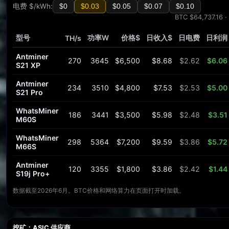
电费 $/kWh:
$0
$0.03
$0.05
$0.07
$0.10
BTC $64,737.16 ·
型号
功率W
价格$
日收入$
日电费
日利润
TH/s
Antminer
270
3645
$6,500
$8.68
$2.62
$6.06
S21 XP
Antminer
234
3510
$4,800
$7.53
$2.53
$5.00
S21 Pro
WhatsMiner
186
3441
$3,500
$5.98
$2.48
$3.51
M60S
WhatsMiner
298
5364
$7,200
$9.59
$3.86
$5.72
M66S
Antminer
120
3355
$1,800
$3.86
$2.42
$1.44
S19j Pro+
数据截至2026年6月。BTC价格和网络算力在页面打开时加载。
挖矿：ASIC 供应商