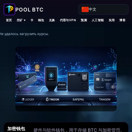
中文
挖矿 ▾
首页
卡
钱包
兑换
代理与VPN
预测
人工智能
实用
博客
Не удалось загрузить курсы.
2026 加密钱包：该选哪款
按安全性、手续费与网络支持对冷钱包、热钱包与
加密钱包
移动钱包进行对比。从 Ledger 到 MetaMask -
硬件与软件钱包，用于存储 BTC 与加密货币。