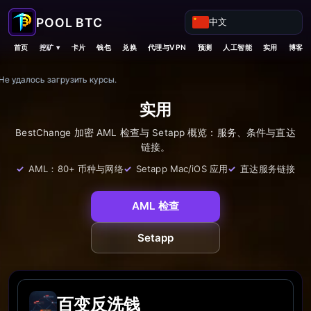
中文
挖矿 ▾
首页
卡片
钱包
兑换
代理与VPN
预测
人工智能
实用
博客
Не удалось загрузить курсы.
实用
BestChange 加密 AML 检查与 Setapp 概览：服务、条件与直达
链接。
AML：80+ 币种与网络
Setapp Mac/iOS 应用
直达服务链接
AML 检查
Setapp
百变反洗钱