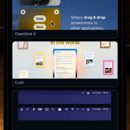
CleanShot X
Craft