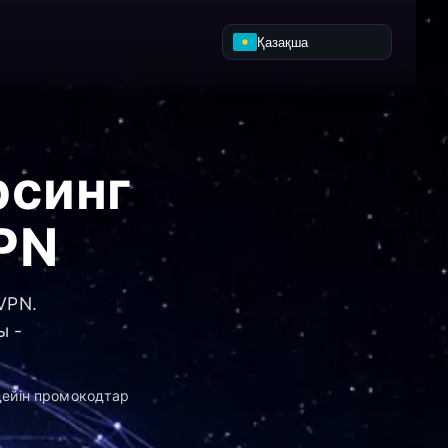
Қазақша
рсинг
PN
VPN.
ы -
дейін промокодтар