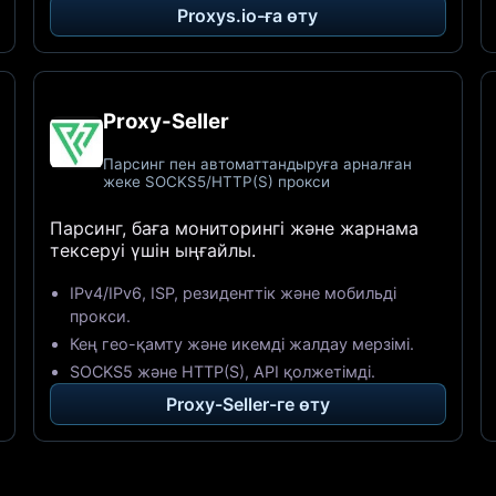
Proxys.io-ға өту
Proxy-Seller
Парсинг пен автоматтандыруға арналған
жеке SOCKS5/HTTP(S) прокси
Парсинг, баға мониторингі және жарнама
тексеруі үшін ыңғайлы.
IPv4/IPv6, ISP, резиденттік және мобильді
прокси.
Кең гео-қамту және икемді жалдау мерзімі.
SOCKS5 және HTTP(S), API қолжетімді.
Proxy-Seller-ге өту