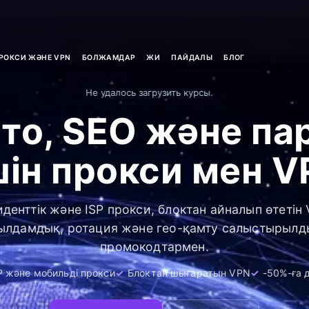
РОКСИ ЖӘНЕ VPN
БОЛЖАМДАР
ЖИ
ПАЙДАЛЫ
БЛОГ
Не удалось загрузить курсы.
то, SEO және па
шін прокси мен V
иденттік және ISP прокси, блоктан айналып өтетін 
лдамдық, ротация және гео-қамту салыстырылд
промокодтармен.
SP және мобильді прокси
Блоктан шығаратын VPN
-50%-ға 