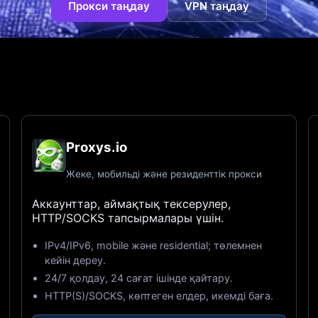
Прокси таңдау
VPN таңдау
Proxys.io
Жеке, мобильді және резиденттік прокси
Аккаунттар, аймақтық тексерулер,
HTTP/SOCKS тапсырмалары үшін.
IPv4/IPv6, mobile және residential; төлемнен
кейін дереу.
24/7 қолдау, 24 сағат ішінде қайтару.
HTTP(S)/SOCKS, көптеген елдер, икемді баға.