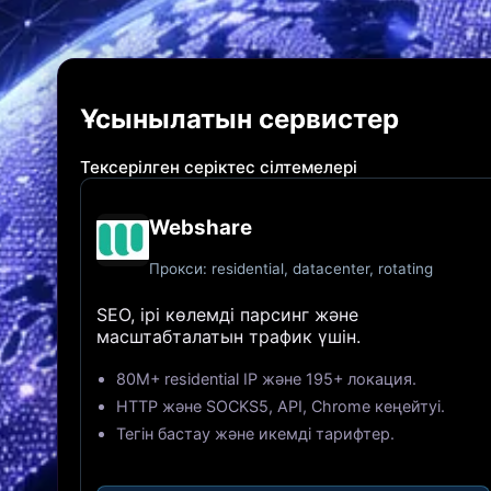
Ұсынылатын сервистер
Тексерілген серіктес сілтемелері
Webshare
Прокси: residential, datacenter, rotating
SEO, ірі көлемді парсинг және
масштабталатын трафик үшін.
80M+ residential IP және 195+ локация.
HTTP және SOCKS5, API, Chrome кеңейтуі.
Тегін бастау және икемді тарифтер.