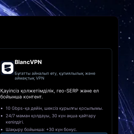
BlancVPN
Бұғатты айналып өту, құпиялылық және
аймақтық VPN
Қауіпсіз қолжетімділік, гео-SERP және ел
бойынша контент.
10 Gbps-қа дейін, шексіз құрылғы қосылымы.
24/7 маман қолдауы, 30 күн ақша қайтару
кепілдігі.
Шақыру бойынша: +30 күн бонус.