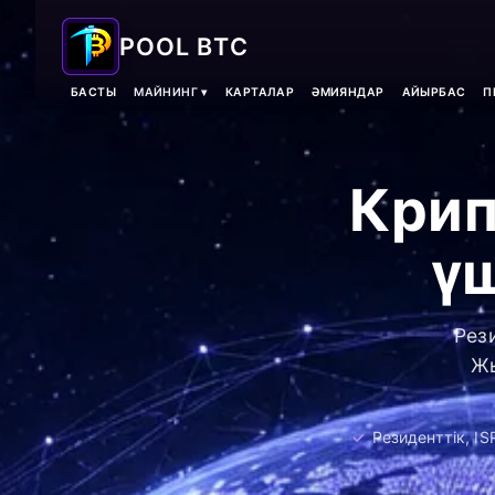
POOL BTC
БАСТЫ
МАЙНИНГ ▾
КАРТАЛАР
ӘМИЯНДАР
АЙЫРБАС
П
Крип
ү
Рез
Жы
Резиденттік, I