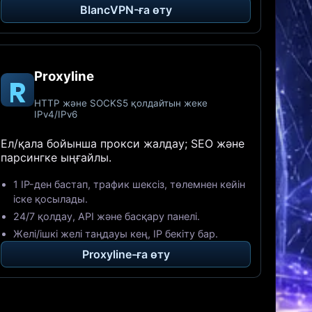
BlancVPN-ға өту
Proxyline
HTTP және SOCKS5 қолдайтын жеке
IPv4/IPv6
Ел/қала бойынша прокси жалдау; SEO және
парсингке ыңғайлы.
1 IP-ден бастап, трафик шексіз, төлемнен кейін
іске қосылады.
24/7 қолдау, API және басқару панелі.
Желі/ішкі желі таңдауы кең, IP бекіту бар.
Proxyline-ға өту