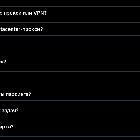
е: прокси или VPN?
atacenter-прокси?
ен?
ты парсинга?
х задач?
тарта?